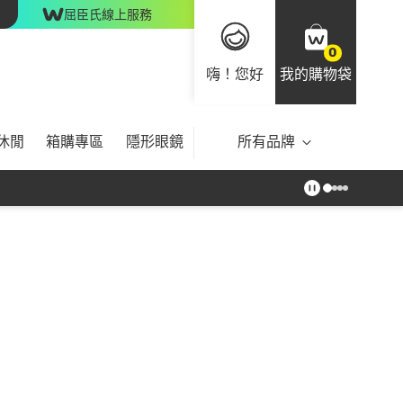
屈臣氏線上服務
0
嗨！您好
我的購物袋
休閒
箱購專區
隱形眼鏡
所有品牌