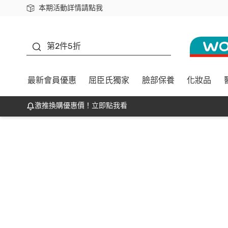
本期活動詳情請點我
下載app最高回饋$350
善存
第2件5折
最新會員優惠
屈臣氏獨家
臉部保養
化妝品
激推換購優惠價！立即點我看