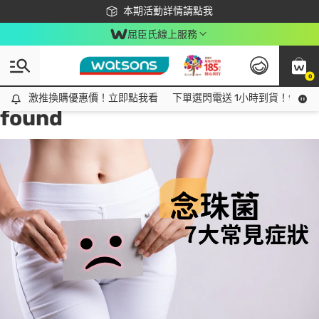
下載app最高回饋$350
本期活動詳情請點我
屈臣氏線上服務
0
Tag:
念珠菌常見症狀
3 item(s)
激推換購優惠價！立即點我看
激推換購優惠價！立即點我看
下單選閃電送 1小時到貨！領神券
found