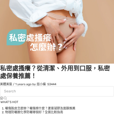
私密處搔癢？從清潔、外用到口服，私密
處保養推薦！
美體美髮
/
1 years ago
by 屈小編
53444
WHAT’S HOT
曬傷脫皮怎麼辦？曬傷擦什麼？蘆薈凝膠及面膜推薦
物理防曬跟化學防曬哪個好？全面比較指南