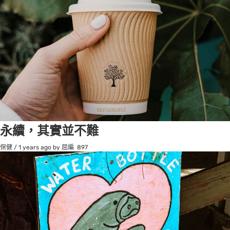
永續，其實並不難
保健
/
1 years ago
by 屈編
897