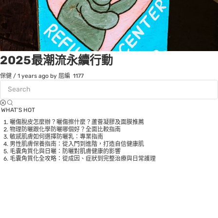
2025最潮流永續行動
保健
/
1 years ago
by 屈編
1177
WHAT’S HOT
曬傷脫皮怎麼辦？曬傷擦什麼？蘆薈凝膠及面膜推薦
物理防曬跟化學防曬哪個好？全面比較指南
敏感肌膚如何選擇防曬乳：專業指南
男性肌膚保養指南：從入門到進階，打造自信健康肌
毛囊角質化與日曬：防曬對肌膚健康的影響
毛囊角質化全攻略：從成因、症狀到完整治療與日常護理