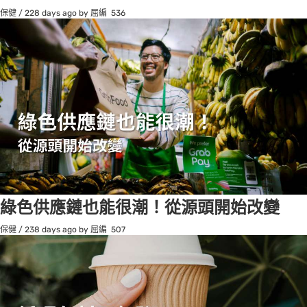
保健
/
228 days ago
by 屈編
536
綠色供應鏈也能很潮！從源頭開始改變
保健
/
238 days ago
by 屈編
507