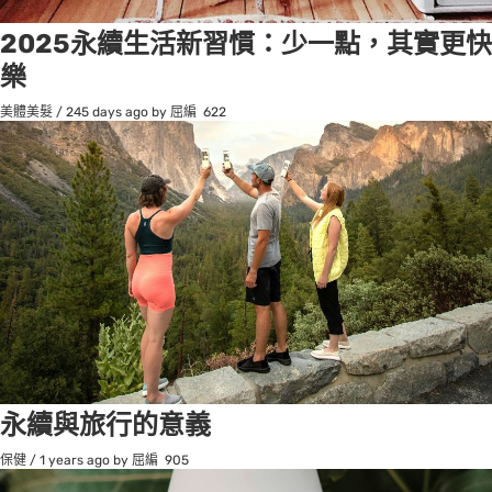
2025永續生活新習慣：少一點，其實更快
樂
美體美髮
/
245 days ago
by 屈編
622
永續與旅行的意義
保健
/
1 years ago
by 屈編
905