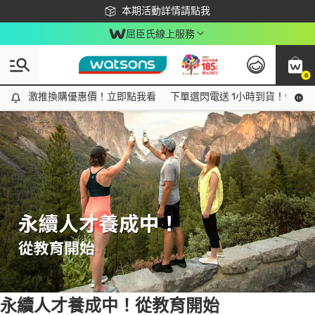
下載app最高回饋$350
本期活動詳情請點我
屈臣氏線上服務
0
Tag:
永續
7 item(s) found
激推換購優惠價！立即點我看
激推換購優惠價！立即點我看
下單選閃電送 1小時到貨！領神券
永續人才養成中！從教育開始