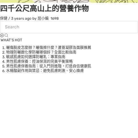
四千公尺高山上的營養作物
保健
/
3 years ago
by 屈小編
1698
WHAT’S HOT
曬傷脫皮怎麼辦？曬傷擦什麼？蘆薈凝膠及面膜推薦
物理防曬跟化學防曬哪個好？全面比較指南
敏感肌膚如何選擇防曬乳：專業指南
男性肌膚保養：控油保濕的完美平衡策略
男性肌膚保養指南：從入門到進階，打造自信健康肌
水楊酸副作用與禁忌：避免肌膚刺激、安心煥膚