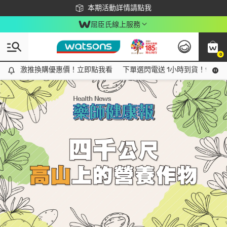
下載app最高回饋$350
本期活動詳情請點我
屈臣氏線上服務
0
Tag:
瑪卡
1 item(s) found
激推換購優惠價！立即點我看
激推換購優惠價！立即點我看
下單選閃電送 1小時到貨！領神券