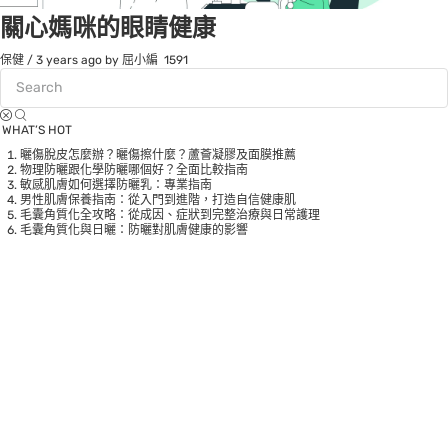
關心媽咪的眼睛健康
保健
/
3 years ago
by 屈小編
1591
WHAT’S HOT
曬傷脫皮怎麼辦？曬傷擦什麼？蘆薈凝膠及面膜推薦
物理防曬跟化學防曬哪個好？全面比較指南
敏感肌膚如何選擇防曬乳：專業指南
男性肌膚保養指南：從入門到進階，打造自信健康肌
毛囊角質化全攻略：從成因、症狀到完整治療與日常護理
毛囊角質化與日曬：防曬對肌膚健康的影響