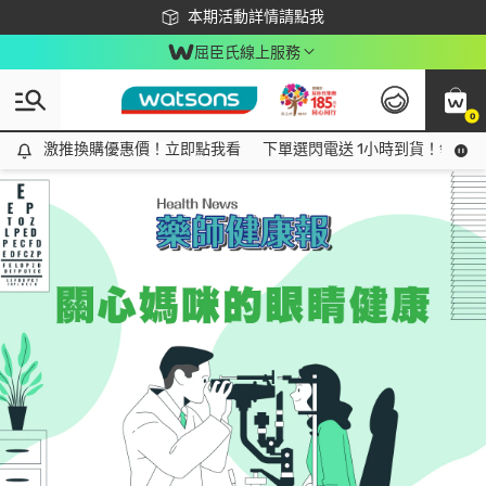
下載app最高回饋$350
本期活動詳情請點我
屈臣氏線上服務
0
Tag:
維他命A
1 item(s) found
激推換購優惠價！立即點我看
激推換購優惠價！立即點我看
下單選閃電送 1小時到貨！領神券