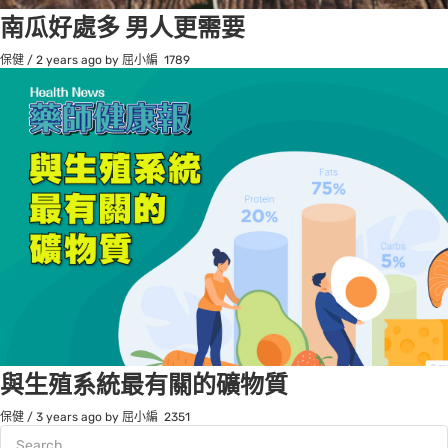
南瓜好處多 男人更需要
保健
/
2 years ago
by 屈小編
1789
與生殖系統最有關的礦物質
保健
/
3 years ago
by 屈小編
2351