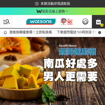
下載app最高回饋$350
本期活動詳情請點我
屈臣氏線上服務
0
Tag:
#鋅
2 item(s) found
激推換購優惠價！立即點我看
激推換購優惠價！立即點我看
下單選閃電送 1小時到貨！領神券