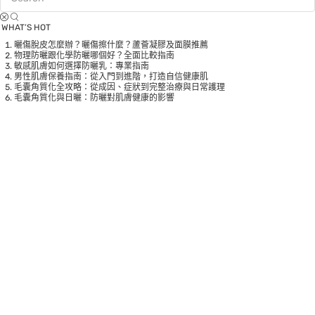
WHAT’S HOT
曬傷脫皮怎麼辦？曬傷擦什麼？蘆薈凝膠及面膜推薦
物理防曬跟化學防曬哪個好？全面比較指南
敏感肌膚如何選擇防曬乳：專業指南
男性肌膚保養指南：從入門到進階，打造自信健康肌
毛囊角質化全攻略：從成因、症狀到完整治療與日常護理
毛囊角質化與日曬：防曬對肌膚健康的影響