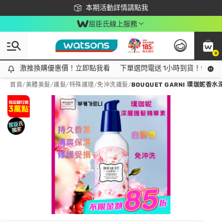
下載app最高回饋$350
本期活動詳情請點我
屈臣氏線上服務
0
激推換購優惠價！立即點我看
激推換購優惠價！立即點我看
下單選閃電送 1小時到貨！領神券
首頁
/
美體美髮
/
護髮/特殊護理
/
免沖洗護髮
/
BOUQUET GARNI 璞珈妮香