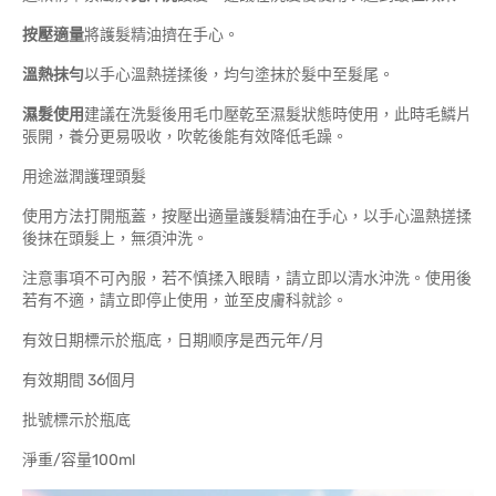
按壓適量
將護髮精油擠在手心。
溫熱抹勻
以手心溫熱搓揉後，均勻塗抹於髮中至髮尾。
濕髮使用
建議在洗髮後用毛巾壓乾至濕髮狀態時使用，此時毛鱗片
張開，養分更易吸收，吹乾後能有效降低毛躁。
用途滋潤護理頭髮
使用方法打開瓶蓋，按壓出適量護髮精油在手心，以手心溫熱搓揉
後抹在頭髮上，無須沖洗。
注意事項不可內服，若不慎揉入眼睛，請立即以清水沖洗。使用後
若有不適，請立即停止使用，並至皮膚科就診。
有效日期標示於瓶底，日期顺序是西元年/月
有效期間 36個月
批號標示於瓶底
淨重/容量100ml