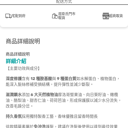
配送方式
屈臣氏門市
宅配到府
超商取貨
取貨
商品詳細說明
商品詳細說明
詳細介紹
【主要功效與成分】
深度修護
含有
12 種胺基酸
與
9 種蛋白質
如水解蛋白、植物蛋白，
能深入髮絲修補受損結構，提升彈性並減少斷裂。
滋潤鎖水
添加
6 大天然植物油
摩洛哥堅果油、向日葵籽油、橄欖
油、酪梨油、甜杏仁油、荷荷芭油，形成保護膜以減少水分流失，
改善毛躁分岔。
持久香氛
採用獨特製香工藝，香味優雅且留香時間長
這款精華素屬於
免沖洗
護髮，建議在洗髮後使用以達到最佳效果