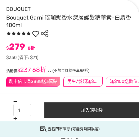
BOUQUET
Bouquet Garni 璞珈妮香水深層護髮精華素-白麝香
100ml
279
$
8折
$350
(省下: $71)
237
68折
$
起
(不限金額結帳享85折)
活動價
刷中信卡滿$888送3萬點
民生/髮類滿$388送舒潔冰巾
滿$100
加入購物袋
查看門市庫存 (可能有時間誤差)