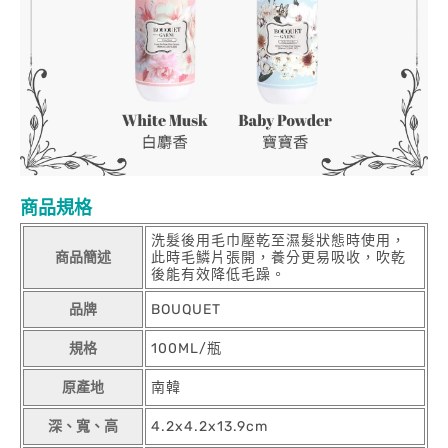
商品規格
洗髮後用毛巾壓乾至濕髮狀態時使用，
商品簡述
此時毛鱗片張開，養分更易吸收，吹乾
後能有效降低毛躁。
品牌
BOUQUET
規格
100ML/瓶
原產地
南韓
深、寬、高
4.2x4.2x13.9cm