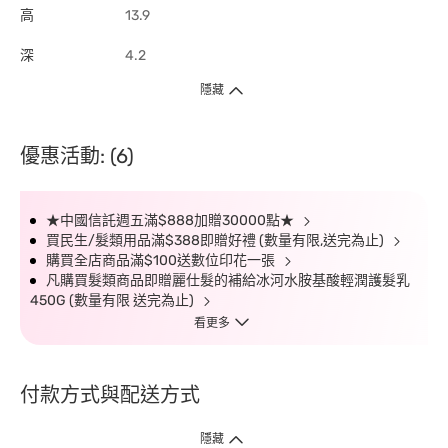
高
13.9
深
4.2
隱藏
優惠活動: (6)
★中國信託週五滿$888加贈30000點★
買民生/髮類用品滿$388即贈好禮 (數量有限,送完為止)
購買全店商品滿$100送數位印花一張
凡購買髮類商品即贈麗仕髮的補給冰河水胺基酸輕潤護髮乳
450G (數量有限 送完為止)
看更多
付款方式與配送方式
隱藏