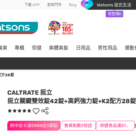
Watsons 屈氏生活
下載 APP
查詢門市
Blog
新登場!!
醫美
專櫃
保健
美體美髮
日用品
男性用品
運動
配方28錠
CALTRATE 挺立
挺立關鍵雙效錠42錠+高鈣強力錠+K2配方28錠
刷中信卡滿$888送3萬點
會員點數2倍送
保健食品滿$1200送$100