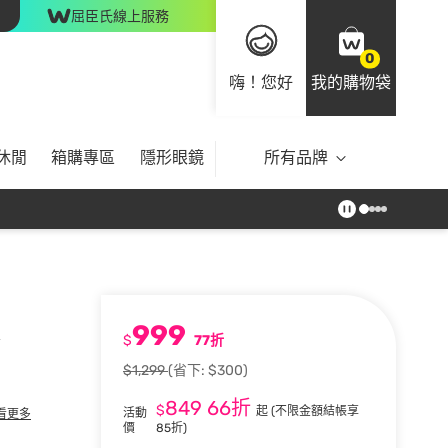
屈臣氏線上服務
0
嗨！您好
我的購物袋
休閒
箱購專區
隱形眼鏡
所有品牌
999
$
77折
$1,299
(省下: $300)
849
66折
$
起
(不限金額結帳享
活動
看更多
價
85折)