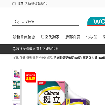
本期活動詳情請點我
下載app最高回饋$350
K beauty
Lilyeve
最新會員優惠
屈臣氏獨家
臉部保養
化妝品
激推換購優惠價！立即點我看
首頁
/
保健
/
銀髮保健
/
強骨補鈣
/
挺立關鍵雙效錠42錠+高鈣強力錠+K2