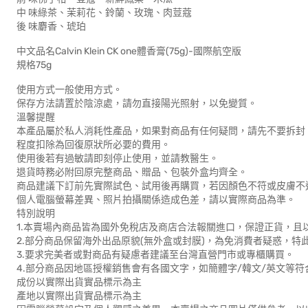
中 味綠茶、茉莉花、鈴蘭、玫瑰、肉荳蔻
後 味麝香、琥珀
中文品名Calvin Klein CK one體香膏(75g)-國際航空版
規格75g
使用方式一般使用方式。
保存方法請置於陰涼處，請勿直接陽光照射，以免變質。
溫馨提醒
本產品屬於私人消耗性產品，如果對商品有任何疑問，請先不要拆封
程度扣除為回復原狀所必要的費用。
使用後若有過敏請即刻停止使用，並請教醫生。
退貨時務必附回原完整商品、贈品、包裝外盒均齊全。
商品建議下訂前先實際試色、試用後再購買，若因顏色不符或皮膚不
個人電腦螢幕差異、照片拍攝關係造成色差，請以實際商品為準。
特別說明
1.本賣場內商品皆為國外免稅店及商店合法報關進口，保證正貨，且
2.部分商品保留海外出品原貌(無外盒或封膜)，為免消費者疑惑，特
3.要求完美者或對商品有疑慮者建議至台灣直營門市或專櫃購買。
4.部分商品因地區授權銷售會有各國文字，如簡體字/韓文/英文等
成份以實際出貨實品標示為主
產地以實際出貨實品標示為主