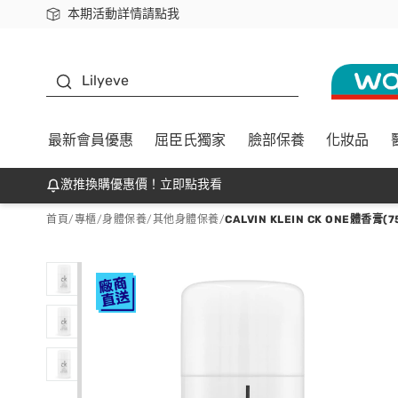
本期活動詳情請點我
下載app最高回饋$350
K beauty
Lilyeve
最新會員優惠
屈臣氏獨家
臉部保養
化妝品
激推換購優惠價！立即點我看
首頁
/
專櫃
/
身體保養
/
其他身體保養
/
CALVIN KLEIN CK ONE體香膏