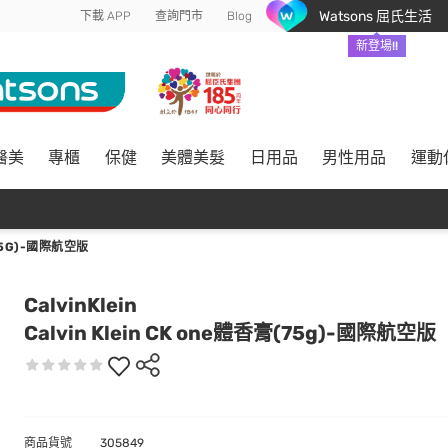
Watsons 屈氏生活
下載 APP
查詢門市
Blog
新登場!!
醫美
專櫃
保健
美體美髮
日用品
男性用品
運動
(75G)-國際航空版
CalvinKlein
Calvin Klein CK one體香膏(75g)-國際航空版
商品貨號
305849