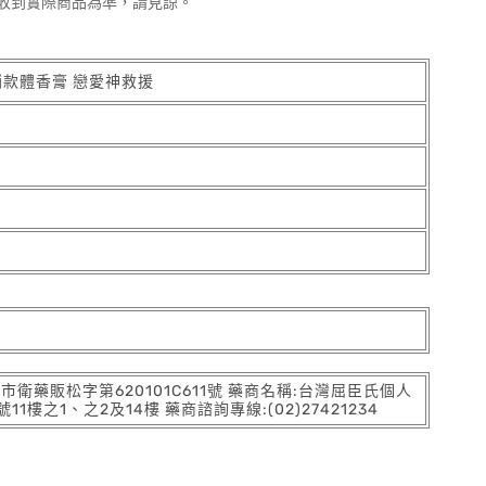
收到實際商品為準，請見諒。
銷款體香膏 戀愛神救援
。
:北市衛藥販松字第620101C611號 藥商名稱:台灣屈臣氏個人
之1、之2及14樓 藥商諮詢專線:(02)27421234