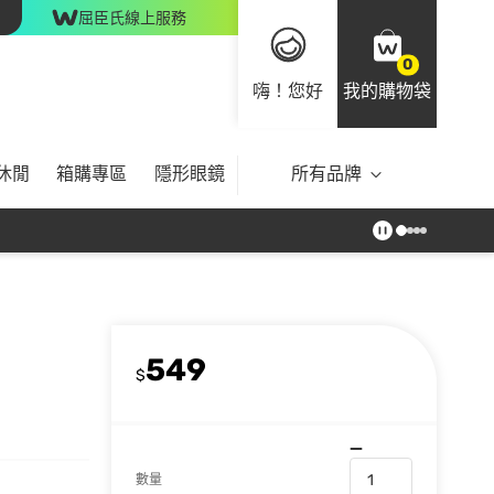
屈臣氏線上服務
0
嗨！您好
我的購物袋
休閒
箱購專區
隱形眼鏡
所有品牌
549
$
數量