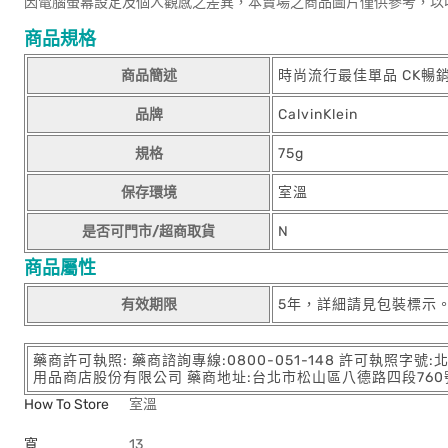
因電腦螢幕設定及個人觀感之差異，本賣場之商品圖片僅供參考，以
商品規格
商品簡述
時尚流行最佳單品 CK暢
品牌
CalvinKlein
規格
75g
保存環境
室溫
是否可門市/超商取貨
N
商品屬性
有效期限
5年，詳細請見包裝標示
藥商許可執照: 藥商諮詢專線:0800-051-148 許可執照字號
用品商店股份有限公司 藥商地址:台北市松山區八德路四段760號11樓
How To Store
室溫
寬
13