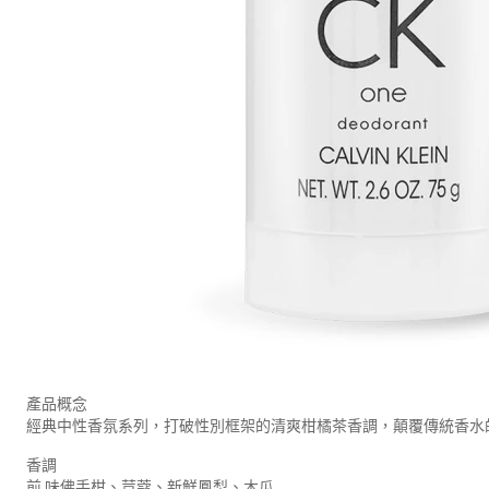
產品概念
經典中性香氛系列，打破性別框架的清爽柑橘茶香調，顛覆傳統香水
香調
前 味佛手柑、荳蔻、新鮮鳳梨、木瓜