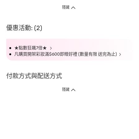
隱藏
優惠活動: (2)
★點數狂飆7倍★
凡購買開架彩妝滿$600即贈好禮 (數量有限 送完為止)
付款方式與配送方式
隱藏