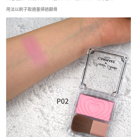
用法以刷子取適量掃過顴骨