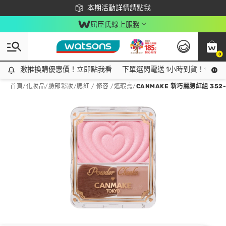
下載app最高回饋$350
本期活動詳情請點我
屈臣氏線上服務
0
激推換購優惠價！立即點我看
激推換購優惠價！立即點我看
下單選閃電送 1小時到貨！領神券
首頁
/
化妝品
/
臉部彩妝
/
腮紅 / 修容 /遮瑕膏
/
CANMAKE 新巧麗腮紅組 352-P