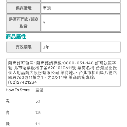
保存環境
室溫
是否可門市/超商
Y
取貨
商品屬性
有效期限
3年
藥商許可執照: 藥商諮詢專線:0800-051-148 許可執照字
號:北市衛藥販松字第620101C611號 藥商名稱:台灣屈臣氏
個人用品商店股份有限公司 藥商地址:台北市松山區八德路
四段760號11樓之1、之2及14樓 藥商諮詢專線:
(02)27421234
How To Store
室溫
寬
5.1
高
7.5
深
1.1