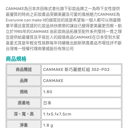
CANMAKE為日本井田株式會社旗下彩妝品牌之一為時下女性提供
最優質的時尚之彩妝產品突顯美麗及可愛的風格魅力CANMAKE為
Everyone can make it的縮寫目的就是希望每一個人都可以用最簡
單平價且富質感的化妝品快快樂樂的讓自已變得更美麗更亮眼。創
立於1985年的CANMAKE 由彩妝商品拓展至配件系列堅持一貫之理
念提供給最優質且平易近人的超值商品CANMAKE在日本受到大家
喜愛尤其是年輕女性族群每年持續推出創新熱賣產品市場佳評不斷
台灣唯一授權代理商肇威股份有限公司
商品規格
商品簡述
CANMAKE 新巧麗腮紅組 352-P02
品牌
CANMAKE
規格
1.8G
原產地
日本
深、寬、高
1.1x5.1x7.5cm
淨重
1.8 g