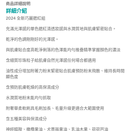
商品詳細說明
詳細介紹
2024 全新巧麗腮紅組
充滿光澤感的單色腮紅清透妝感與水潤質地與肌膚緊密貼合。
乾淨的色調剛剛好的光澤感。
與肌膚貼合度高乾淨俐落的色澤能均勻推疊精準掌握顏色的濃淡
含細質珍珠粒子給肌膚自然光澤感任何場合都適用
油性成分增加附著力粉末緊密貼合肌膚預防粉末飛散、維持長時間
顯色度
含預防肌膚乾燥的高保濕成分
水潤質地粉末能均勻抓取
附奢華柔軟刷具毛刷加長、毛量升級更適合大範圍使用
含五種美容與保濕成分
神經醯胺、橄欖果油、犬薔薇果油、乳油木果、荷荷芭油