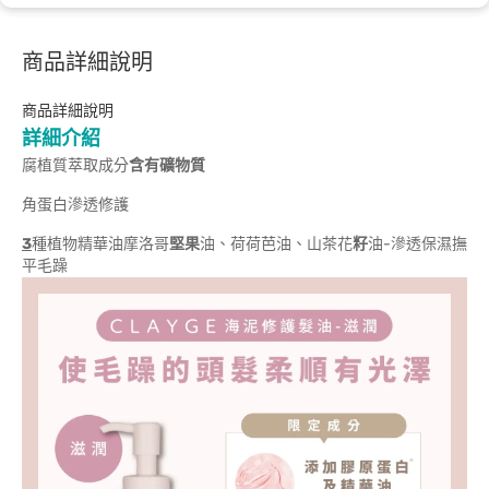
商品詳細說明
商品詳細說明
詳細介紹
腐植質萃取成分
含有礦物質
角蛋白滲透修護
3
種植物精華油摩洛哥
堅果
油、荷荷芭油、山茶花
籽
油-滲透保濕撫
平毛躁