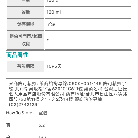
淨重
120 g
容量
120 ml
保存環境
室溫
是否可門市/超商
Y
取貨
商品屬性
有效期限
1095天
藥商許可執照: 藥商諮詢專線:0800-051-148 許可執照字
號:北市衛藥販松字第620101C611號 藥商名稱:台灣屈臣氏
個人用品商店股份有限公司 藥商地址:台北市松山區八德路
四段760號11樓之1、之2及14樓 藥商諮詢專線:
(02)27421234
How To Store
室溫
寬
5.2
高
13.7