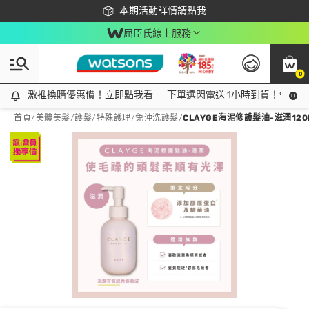
下載app最高回饋$350
本期活動詳情請點我
屈臣氏線上服務
0
激推換購優惠價！立即點我看
激推換購優惠價！立即點我看
下單選閃電送 1小時到貨！領神券
首頁
/
美體美髮
/
護髮/特殊護理
/
免沖洗護髮
/
CLAYGE海泥修護髮油-滋潤120