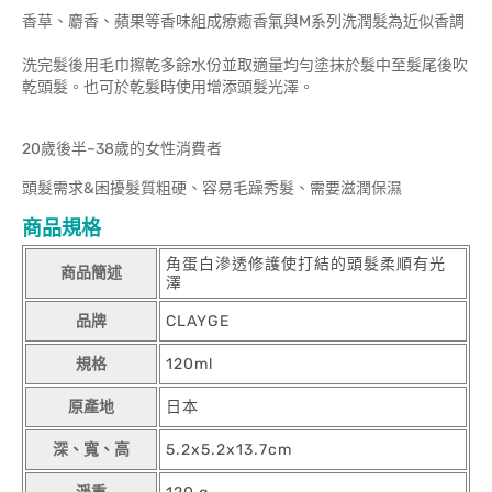
香草、麝香、蘋果等香味組成療癒香氣與M系列洗潤髮為近似香調
洗完髮後用毛巾擦乾多餘水份並取適量均勻塗抹於髮中至髮尾後吹
乾頭髮。也可於乾髮時使用增添頭髮光澤。
20歲後半~38歲的女性消費者
頭髮需求&困擾髮質粗硬、容易毛躁秀髮、需要滋潤保濕
商品規格
角蛋白滲透修護使打結的頭髮柔順有光
商品簡述
澤
品牌
CLAYGE
規格
120ml
原產地
日本
深、寬、高
5.2x5.2x13.7cm