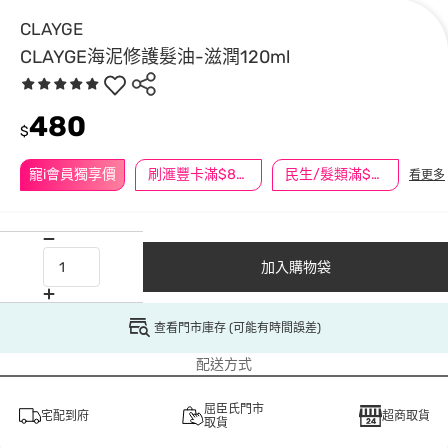
CLAYGE
CLAYGE海泥修護髮油-滋潤120ml
480
$
寵i會員獨享價
刷滙豐卡滿$888送3萬點
民生/髮類滿$388送舒潔冰巾
看更多
加入購物袋
查看門市庫存 (可能有時間誤差)
配送方式
屈臣氏門市
宅配到府
超商取貨
取貨