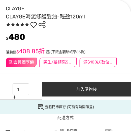
CLAYGE
CLAYGE海泥修護髮油-輕盈120ml
480
$
408
85折
$
起
(不限金額結帳享85折)
活動價
寵i會員獨享價
民生/髮類滿$388送舒潔冰巾
滿$100送數位印花
加入購物袋
查看門市庫存 (可能有時間誤差)
配送方式
屈臣氏門市