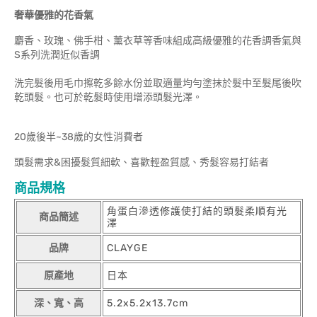
奢華優雅的花香氣
麝香、玫瑰、佛手柑、薰衣草等香味組成高級優雅的花香調香氣與
S系列洗潤近似香調
洗完髮後用毛巾擦乾多餘水份並取適量均勻塗抹於髮中至髮尾後吹
乾頭髮。也可於乾髮時使用增添頭髮光澤。
20歲後半~38歲的女性消費者
頭髮需求&困擾髮質細軟、喜歡輕盈質感、秀髮容易打結者
商品規格
角蛋白滲透修護使打結的頭髮柔順有光
商品簡述
澤
品牌
CLAYGE
原產地
日本
深、寬、高
5.2x5.2x13.7cm