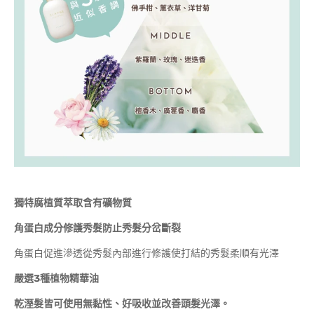
獨特腐植質萃取含有礦物質
角蛋白成分修護秀髮防止秀髮分岔斷裂
角蛋白促進滲透從秀髮內部進行修護使打結的秀髮柔順有光澤
嚴選3種植物精華油
乾溼髮皆可使用無黏性、好吸收並改善頭髮光澤。