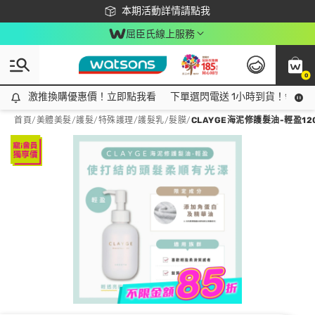
下載app最高回饋$350
本期活動詳情請點我
屈臣氏線上服務
0
激推換購優惠價！立即點我看
激推換購優惠價！立即點我看
下單選閃電送 1小時到貨！領神券
首頁
/
美體美髮
/
護髮/特殊護理
/
護髮乳/髮膜
/
CLAYGE海泥修護髮油-輕盈12