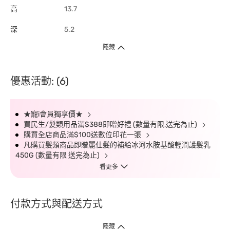
高
13.7
深
5.2
隱藏
優惠活動: (6)
★寵i會員獨享價★
買民生/髮類用品滿$388即贈好禮 (數量有限,送完為止)
購買全店商品滿$100送數位印花一張
凡購買髮類商品即贈麗仕髮的補給冰河水胺基酸輕潤護髮乳
450G (數量有限 送完為止)
看更多
付款方式與配送方式
隱藏