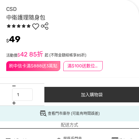
CSD
中衛護理隨身包
49
$
42
85折
$
起
(不限金額結帳享85折)
活動價
刷中信卡滿$888送3萬點
滿$100送數位印花
加入購物袋
查看門市庫存 (可能有時間誤差)
配送方式
屈臣氏門市