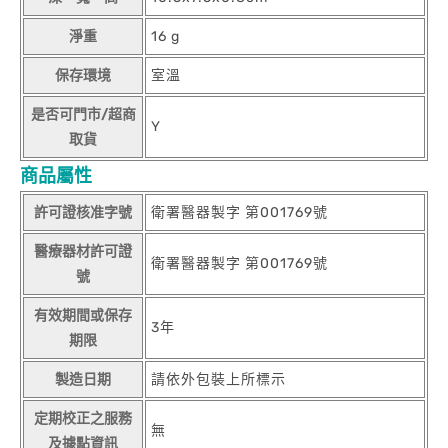
淨重
16 g
保存環境
室溫
是否可門市/超商
Y
取貨
商品屬性
許可證核准字號
衛署醫器製字 第001769號
醫療器材許可證
衛署醫器製字 第001769號
號
有效期間或保存
3年
期限
製造日期
請依外包裝上所標示
定期校正之服務
無
及據點資訊