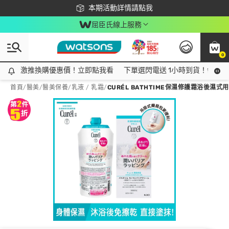
下載app最高回饋$350
本期活動詳情請點我
屈臣氏線上服務
0
激推換購優惠價！立即點我看
激推換購優惠價！立即點我看
下單選閃電送 1小時到貨！領神券
首頁
/
醫美
/
醫美保養
/
乳液 / 乳霜
/
CURÉL BATHTIME保濕修護霜浴後濕式用