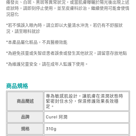
癢發炎、白斑、黑斑等異常狀況，或當肌膚曝曬於陽光後出現上述
症狀時，請即刻停止使用，並至皮膚科診治，繼續使用可能會使情
況惡化
*若不慎誤入眼內時，請立即以大量清水沖洗，若仍有不舒服狀
況，請至眼科就診
*本產品屬化粧品，不具醫療效能
*為避免孩童或失智症患者誤食或發生其他狀況，請留意存放地點
*為維護兒童安全，請在成年人監護下使用。
商品規格
專為敏感肌設計，讓肌膚在濕潤狀態時
商品簡述
緊密封住水分，保濕修護效果長效穩
定。
品牌
Curel 珂潤
規格
310g