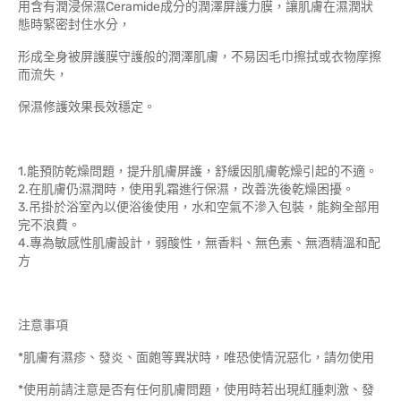
用含有潤浸保濕Ceramide成分的潤澤屏護力膜，讓肌膚在濕潤狀
態時緊密封住水分，
形成全身被屏護膜守護般的潤澤肌膚，不易因毛巾擦拭或衣物摩擦
而流失，
保濕修護效果長效穩定。
1.能預防乾燥問題，提升肌膚屏護，舒緩因肌膚乾燥引起的不適。
2.在肌膚仍濕潤時，使用乳霜進行保濕，改善洗後乾燥困擾。
3.吊掛於浴室內以便浴後使用，水和空氣不滲入包裝，能夠全部用
完不浪費。
4.專為敏感性肌膚設計，弱酸性，無香料、無色素、無酒精溫和配
方
注意事項
*肌膚有濕疹、發炎、面皰等異狀時，唯恐使情況惡化，請勿使用
*使用前請注意是否有任何肌膚問題，使用時若出現紅腫刺激、發