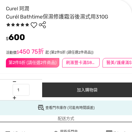
Curel 珂潤
Curél Bathtime保濕修護霜浴後濕式用310G
600
$
450
75折
$
起
(第2件5折 (請任選2件商品))
活動價
第2件5折 (請任選2件商品)
刷滙豐卡滿$888送3萬點
加入購物袋
查看門市庫存 (可能有時間誤差)
配送方式
屈臣氏門市