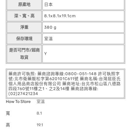
原產地
日本
深、寬、高
8.1x8.1x19.1cm
淨重
380 g
保存環境
室溫
是否可門市/超商
Y
取貨
藥商許可執照: 藥商諮詢專線:0800-051-148 許可執照字
號:北市衛藥販松字第620101C611號 藥商名稱:台灣屈臣氏
個人用品商店股份有限公司 藥商地址:台北市松山區八德路
四段760號11樓之1、之2及14樓 藥商諮詢專線:
(02)27421234
How To Store
室溫
寬
8.1
高
19.1