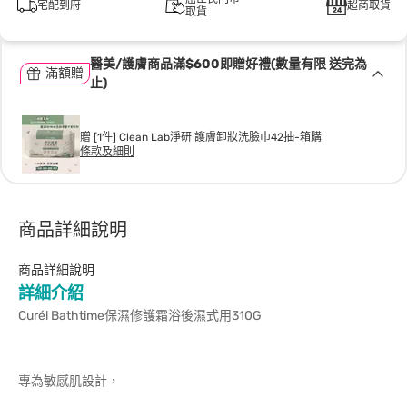
宅配到府
超商取貨
取貨
醫美/護膚商品滿$600即贈好禮(數量有限 送完為
滿額贈
止)
贈 [1件] Clean Lab淨研 護膚卸妝洗臉巾42抽-箱購
條款及細則
商品詳細說明
商品詳細說明
詳細介紹
Curél Bathtime保濕修護霜浴後濕式用310G
專為敏感肌設計，