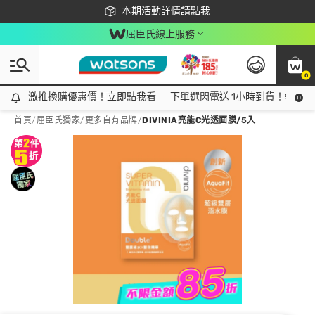
下載app最高回饋$350
本期活動詳情請點我
屈臣氏線上服務
0
激推換購優惠價！立即點我看
激推換購優惠價！立即點我看
下單選閃電送 1小時到貨！領神券
首頁
/
屈臣氏獨家
/
更多自有品牌
/
DIVINIA亮能C光透面膜/5入