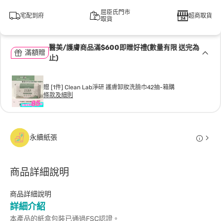
屈臣氏門市
宅配到府
超商取貨
取貨
醫美/護膚商品滿$600即贈好禮(數量有限 送完為
滿額贈
止)
贈 [1件] Clean Lab淨研 護膚卸妝洗臉巾42抽-箱購
條款及細則
永續紙張
商品詳細說明
商品詳細說明
詳細介紹
本產品的紙盒包裝已通過FSC認證。