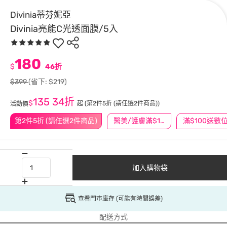
Divinia蒂芬妮亞
Divinia亮能C光透面膜/5入
180
$
46折
$399
(省下: $219)
135
34折
$
起
(第2件5折 (請任選2件商品))
活動價
第2件5折 (請任選2件商品)
醫美/護膚滿$1200送$200
加入購物袋
查看門市庫存 (可能有時間誤差)
配送方式