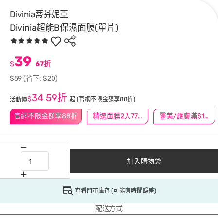
Divinia蒂芬妮亞
Divinia超能B保濕面膜(單片)
39
$
67折
$59
(省下: $20)
34
59折
$
起
(官網不限金額享88折)
活動價
官網不限金額享88折
精選面膜2入77折/3入66折
醫美/護膚滿$1200送$200
加入購物袋
查看門市庫存 (可能有時間誤差)
配送方式