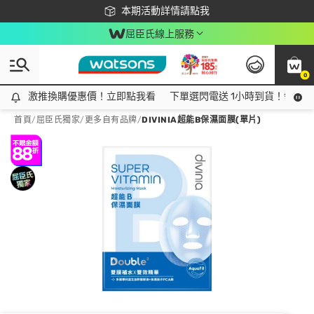
下載app最高回饋$350
本期活動詳情請點我
屈臣氏線上服務
0
激推換購優惠價！立即點我看
激推換購優惠價！立即點我看
下單選閃電送 1小時到貨！領神券
首頁
/
屈臣氏獨家
/
更多自有品牌
/
DIVINIA超能B保濕面膜(單片)