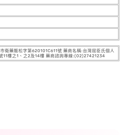
:北市衛藥販松字第620101C611號 藥商名稱:台灣屈臣氏個人
之1、之2及14樓 藥商諮詢專線:(02)27421234