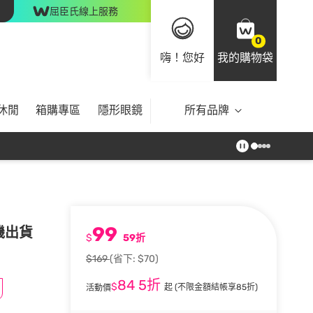
屈臣氏線上服務
0
嗨！您好
我的購物袋
休閒
箱購專區
隱形眼鏡
所有品牌
99
機出貨
$
59折
$169
(省下: $70)
84
5折
$
起
(不限金額結帳享85折)
活動價