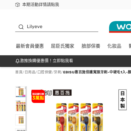
本期活動詳情請點我
下載app最高回饋$350
K beauty
Lilyeve
最新會員優惠
屈臣氏獨家
臉部保養
化妝品
激推換購優惠價！立即點我看
首頁
/
日用品
/
口腔保健
/
牙刷
/
EBISU惠百施倍護寬頭牙刷-中硬毛1入-