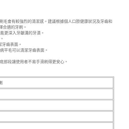
的刷毛會有較強烈的清潔感。建議根據個人口腔健康狀況及牙齒和
擇合適的牙刷。
毛且能更深入牙齦溝的牙漬。
率。
潔牙齒表面。
周病平毛可以清潔牙齒表面。
力底部段讓使用者不易手滑刷得更安心。
刷