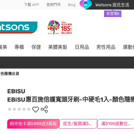
Watsons 屈氏生活
下載 APP
查詢門市
Blog
新登場!!
醫美
專櫃
保健
美體美髮
日用品
男性用品
運動
顏色隨機出貨
EBISU
EBiSU惠百施倍護寬頭牙刷-中硬毛1入-顏色隨
刷中信卡滿$888送3萬點
民生/髮類滿$388送舒潔冰巾
滿$100送數位印花