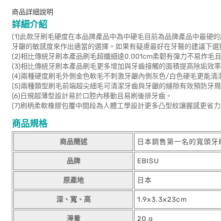
商品詳細說明
詳細介紹
(1)此款牙刷毛硬度在本品牌產品中為中硬毛目前為品牌產品中最硬
牙齦的敏感度來作出適當的選擇。如果有疑慮最好在牙醫的建議下選
(2)相比傳統牙刷本產品刷毛超纖細達0.001cm柔韌有彈力不易炸
(3)相比傳統牙刷本產品刷毛更多增加與牙齒接觸的面積提高除垢效
(4)兩種硬度刷毛外側金色軟毛不刺激牙齦內側灰色/白色硬毛更能清
(5)兩種類型刷毛前端超尖細毛可清潔牙齒與牙齦的縫隙有效預防牙
(6)日規超薄型設計易於口腔內移動且易刷後排牙齒。
(7)刷柄柔軟橡膠包覆中間段為人體工學設計更多凸型紋讓握感更省
商品規格
商品簡述
日本銷售第一名的寬頭牙
品牌
EBISU
原產地
日本
深、寬、高
1.9x3.3x23cm
淨重
20 g