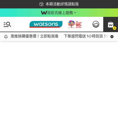
下載app最高回饋$350
本期活動詳情請點我
屈臣氏線上服務
0
激推換購優惠價！立即點我看
激推換購優惠價！立即點我看
下單選閃電送 1小時到貨！領神券