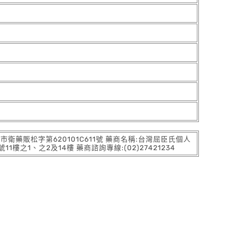
:北市衛藥販松字第620101C611號 藥商名稱:台灣屈臣氏個人
之1、之2及14樓 藥商諮詢專線:(02)27421234