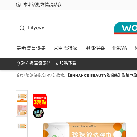
本期活動詳情請點我
下載app最高回饋$350
K beauty
Lilyeve
最新會員優惠
屈臣氏獨家
臉部保養
化妝品
激推換購優惠價！立即點我看
首頁
/
臉部保養
/
卸妝
/
卸妝棉
/
【ENHANCE BEAUTY依涵絲】洗臉巾