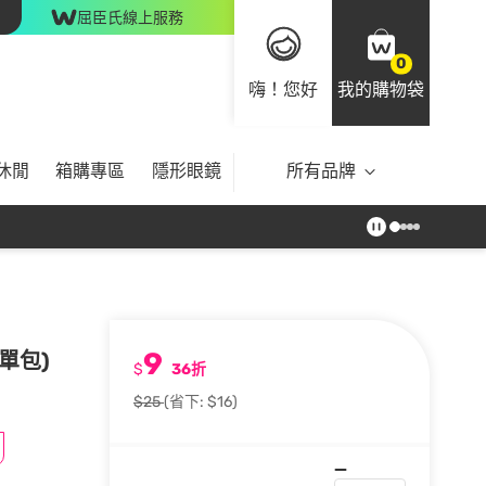
屈臣氏線上服務
0
嗨！您好
我的購物袋
休閒
箱購專區
隱形眼鏡
所有品牌
9
抽單包)
$
36折
$25
(省下: $16)