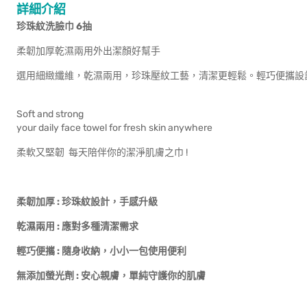
詳細介紹
珍珠紋洗臉巾 6抽
柔韌加厚乾濕兩用外出潔顏好幫手
選用細緻纖維，乾濕兩用，珍珠壓紋工藝，清潔更輕鬆。輕巧便攜設
Soft and strong
your daily face towel for fresh skin anywhere
柔軟又堅韌 每天陪伴你的潔淨肌膚之巾 !
柔韌加厚 : 珍珠紋設計，手感升級
乾濕兩用 : 應對多種清潔需求
輕巧便攜 : 隨身收納，小小一包使用便利
無添加螢光劑 : 安心親膚，單純守護你的肌膚