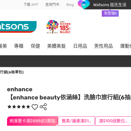
Watsons 屈氏生活
下載 APP
查詢門市
Blog
新登場!!
醫美
專櫃
保健
美體美髮
日用品
男性用品
運動
旅行組(6抽單包)
enhance
【enhance beauty依涵絲】洗臉巾旅行組(6
刷滙豐卡滿$888送3萬點
醫美/護膚滿$1200送$200
滿$100送數位印花