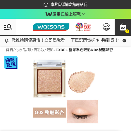
下載app最高回饋$350
本期活動詳情請點我
屈臣氏線上服務
0
激推換購優惠價！立即點我看
激推換購優惠價！立即點我看
下單選閃電送 1小時到貨！領神券
首頁
/
化妝品
/
眼/眉彩妝
/
眼影
/
EXCEL 藝采單色眼影G02秘魅彩杏