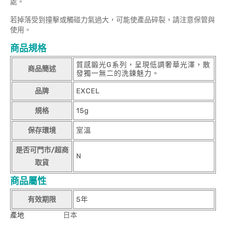
處。
若掉落受到撞擊或觸碰力氣過大，可能使產品碎裂，請注意保管與
使用。
商品規格
質感鍛光G系列，呈現低調奢華光澤，散
商品簡述
發獨一無二的洗鍊魅力。
品牌
EXCEL
規格
15g
保存環境
室溫
是否可門市/超商
N
取貨
商品屬性
有效期限
5年
產地
日本