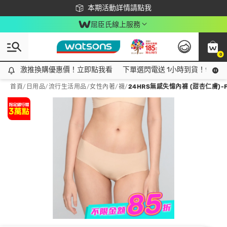
下載app最高回饋$350
本期活動詳情請點我
屈臣氏線上服務
0
激推換購優惠價！立即點我看
激推換購優惠價！立即點我看
下單選閃電送 1小時到貨！領神券
首頁
/
日用品
/
流行生活用品
/
女性內著/襪
/
24HRS無感失憶內褲 (甜杏仁膚)-