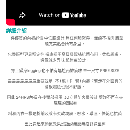
詳細介紹
一件優質的內褲必備 中低腰設計.無任何鬆緊帶，無痕不擠肉 版型
能完美貼合所有身型，
包臀版型更具穩定性 褲底採用高級桑蠶絲抗菌布料，柔軟親膚、
透氣減少異味 超無痕設計，
穿上緊身legging 也不怕有尷尬內褲痕跡 單一尺寸 FREE SIZE
最最最最最最最重要就是 ! 不 ! 能 ! 卡 ! 臀 ! 內褲卡臀走在外面真的
會很尷尬也很不舒服，
因此 24HRS內褲 在後臀部採用 3D立體防夾臀設計 讓妳不再有夾
屁屁的困擾!!!
料和內衣一樣是棉綸及萊卡柔軟親膚、吸水、導濕、快乾也抗菌
因此穿起來透氣效果沒話說無感無痕舒適至極