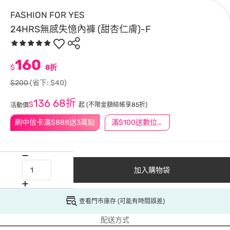
FASHION FOR YES
24HRS無感失憶內褲 (甜杏仁膚)-F
160
$
8折
$200
(省下: $40)
136
68折
$
起
(不限金額結帳享85折)
活動價
刷中信卡滿$888送3萬點
滿$100送數位印花
加入購物袋
查看門市庫存 (可能有時間誤差)
配送方式