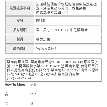
清潔時請使用冷水搭配溫和中性洗劑搓
洗滌注意事項
洗，深淺色務必分開，避免染色
內衣洗滌方式圖.jpg
尺吋
FREE
尺吋說明
單一尺寸 FREE SIZE 中低腰設計
材質
棉綸及萊卡
顏色群組
Yellow黃色系
藥商許可執照: 藥商諮詢專線:0800-051-148 許可執照字
號:北市衛藥販松字第620101C611號 藥商名稱:台灣屈臣氏
個人用品商店股份有限公司 藥商地址:台北市松山區八德路
四段760號11樓之1、之2及14樓 藥商諮詢專線:
(02)27421234
How To Store
室溫
寬
13.7
高
15