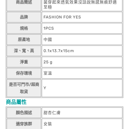
商品簡述
菌穿起來透氣效果沒話說無感無痕舒適
至極
品牌
FASHION FOR YES
規格
1PCS
原產地
中國
深、寬、高
0.1x13.7x15cm
淨重
25 g
保存環境
室溫
是否可門市/超商
Y
取貨
商品屬性
顏色描述
甜杏仁膚
適穿族群
女裝