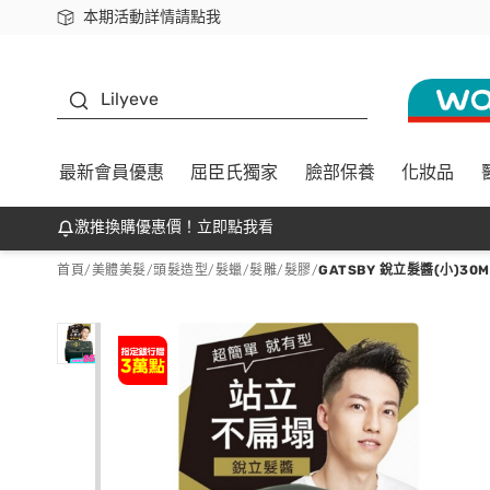
本期活動詳情請點我
下載app最高回饋$350
K beauty
Lilyeve
最新會員優惠
屈臣氏獨家
臉部保養
化妝品
激推換購優惠價！立即點我看
首頁
/
美體美髮
/
頭髮造型
/
髮蠟/髮雕/髮膠
/
GATSBY 銳立髮醬(小)30M