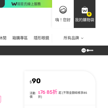
屈臣氏線上服務
0
嗨！您好
我的購物袋
休閒
箱購專區
隱形眼鏡
所有品牌
90
$
76
85折
$
起
(不限金額結帳享85
活動
價
折)