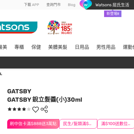
Watsons 屈氏生活
下載 APP
查詢門市
Blog
新登場!!
醫美
專櫃
保健
美體美髮
日用品
男性用品
運動
L
GATSBY
GATSBY 銳立髮醬(小)30ml
刷中信卡滿$888送3萬點
民生/髮類滿$388送舒潔冰巾
滿$100送數位印花