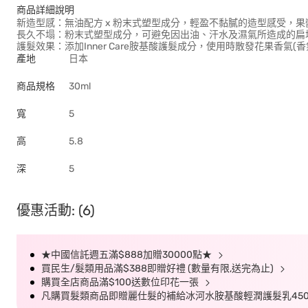
商品詳細說明
新造型感：無油配方 x 粉末式塑型成分，輕盈不黏膩的造型感受，
長久不塌：粉末式塑型成分，可避免因出油、汗水及濕氣所造成的扁
護髮效果：添加Inner Care胺基酸護髮成分，使用時散發花果香氣(香
產地
日本
商品規格
30ml
寬
5
高
5.8
深
5
優惠活動: (6)
★中國信託週五滿$888加贈30000點★
買民生/髮類用品滿$388即贈好禮 (數量有限,送完為止)
購買全店商品滿$100送數位印花一張
凡購買髮類商品即贈麗仕髮的補給冰河水胺基酸輕潤護髮乳450G