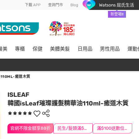
Watsons 屈氏生活
下載 APP
查詢門市
Blog
新登場!!
醫美
專櫃
保健
美體美髮
日用品
男性用品
運動
110ML-癒道木質
ISLEAF
韓國isLeaf璀璨護髮精華油110ml-癒道木質
官網不限金額享88折
民生/髮類滿$388送舒潔冰巾
滿$100送數位印花