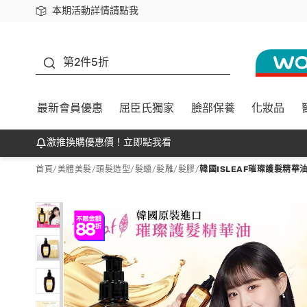
本期活動詳情請點我
下載app最高回饋$350
善存
第2件5折
最新會員優惠
屈臣氏獨家
臉部保養
化妝品
激推換購優惠價！立即點我看
首頁
/
美體美髮
/
頭髮造型
/
髮蠟/髮雕/髮膠
/
韓國ISLEAF璀璨護髮精華油