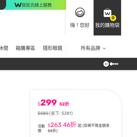
屈臣氏線上服務
0
嗨！您好
我的購物袋
休閒
箱購專區
隱形眼鏡
所有品牌
299
$
52折
$580
(省下: $281)
263
46折
$
起
(官網不限金額享
活動
價
88折)