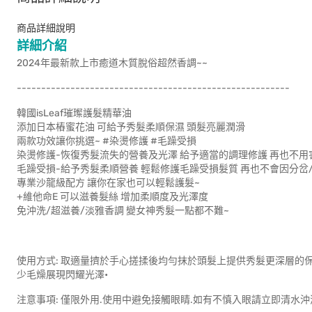
商品詳細說明
詳細介紹
2024年最新款上市癒道木質脫俗超然香調~~
--------------------------------------------------------
韓國isLeaf璀璨護髮精華油
添加日本樁蜜花油 可給予秀髮柔順保濕 頭髮亮麗潤滑
兩款功效讓你挑選~ #染燙修護 #毛躁受損
染燙修護-恢復秀髮流失的營養及光澤 給予適當的調理修護 再也不用
毛躁受損-給予秀髮柔順營養 輕鬆修護毛躁受損髮質 再也不會因分岔
專業沙龍級配方 讓你在家也可以輕鬆護髮~
+維他命E 可以滋養髮絲 增加柔順度及光澤度
免沖洗/超滋養/淡雅香調 變女神秀髮一點都不難~
使用方式: 取適量擠於手心搓揉後均勻抹於頭髮上提供秀髮更深層的
少毛燥展現閃耀光澤•
注意事項: 僅限外用.使用中避免接觸眼睛.如有不慎入眼請立即清水