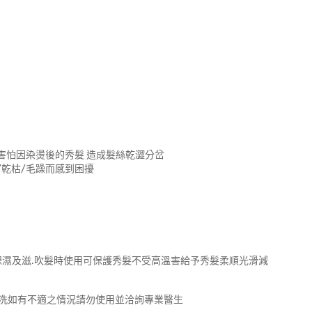
害怕因染燙後的秀髮 造成髮絲乾澀分岔
/乾枯/毛躁而感到困擾
保濕及滋.吹髮時使用可保護秀髮不受高溫害給予秀髮柔順光滑減
沖洗如有不適之情況請勿使用並洽詢專業醫生