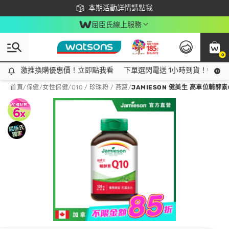
下載app最高回饋$350
本期活動詳情請點我
屈臣氏線上服務
0
激推換購優惠價！立即點我看
激推換購優惠價！立即點我看
下單選閃電送 1小時到貨！領神券
首頁
/
保健
/
女性保健
/
Q10 / 珍珠粉 / 燕窩
/
JAMIESON 健美生 高單位輔酵素Q