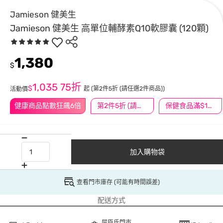
Jamieson 健美生
Jamieson 健美生 高單位輔酵素Q10軟膠囊 (120顆)
1,380
$
1,035
75折
$
起
(第2件5折 (請任選2件商品))
活動價
健康商品點數狂飆6倍
第2件5折 (請任選2件商品)
保健食品滿$1200送$100
加入購物袋
查看門市庫存 (可能有時間誤差)
配送方式
屈臣氏門市