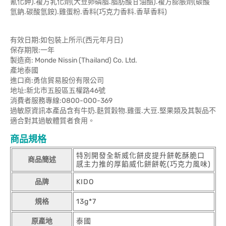
氰化鉀).複方乳化劑(大豆卵磷脂.脂肪酸甘油酯).複方膨脹劑(碳酸
氫鈉.碳酸氫銨).雞蛋粉.香料(巧克力香料.香草香料)
有效日期:如包裝上所示(西元年月日)
保存期限:一年
製造商: Monde Nissin (Thailand) Co. Ltd.
產地泰國
進口商:勇信貿易股份有限公司
地址:新北市五股區五權路46號
消費者服務專線:0800-000-369
過敏原資訊本產品含有牛奶.麩質穀物.雞蛋.大豆.堅果類及其製品不
適合對其過敏體質者食用。
商品規格
特別開發全新威化餅皮提升餅乾酥脆口
商品簡述
感主力推的厚餡威化餅餅乾(巧克力風味)
品牌
KIDO
規格
13g*7
原產地
泰國