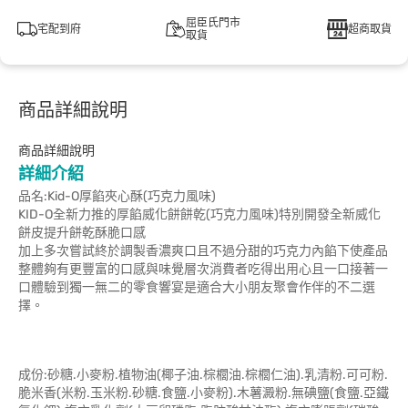
屈臣氏門市
宅配到府
超商取貨
取貨
商品詳細說明
商品詳細說明
詳細介紹
品名:Kid-O厚餡夾心酥(巧克力風味)
KID-O全新力推的厚餡威化餅餅乾(巧克力風味)特別開發全新威化
餅皮提升餅乾酥脆口感
加上多次嘗試終於調製香濃爽口且不過分甜的巧克力內餡下使產品
整體夠有更豐富的口感與味覺層次消費者吃得出用心且一口接著一
口體驗到獨一無二的零食響宴是適合大小朋友聚會作伴的不二選
擇。
成份:砂糖.小麥粉.植物油(椰子油.棕櫚油.棕櫚仁油).乳清粉.可可粉.
脆米香(米粉.玉米粉.砂糖.食鹽.小麥粉).木薯澱粉.無碘鹽(食鹽.亞鐵