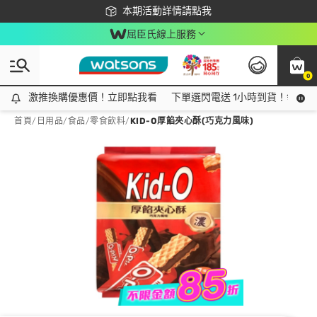
下載app最高回饋$350
本期活動詳情請點我
屈臣氏線上服務
0
激推換購優惠價！立即點我看
激推換購優惠價！立即點我看
下單選閃電送 1小時到貨！領神券
首頁
/
日用品
/
食品
/
零食飲料
/
KID-O厚餡夾心酥(巧克力風味)