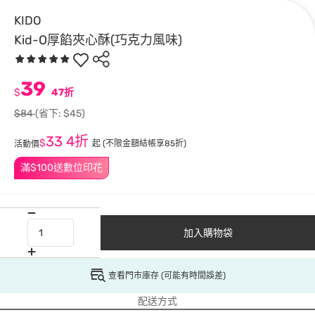
KIDO
Kid-O厚餡夾心酥(巧克力風味)
39
$
47折
$84
(省下: $45)
33
4折
$
起
(不限金額結帳享85折)
活動價
滿$100送數位印花
加入購物袋
查看門市庫存 (可能有時間誤差)
配送方式