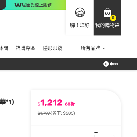
屈臣氏線上服務
0
嗨！您好
我的購物袋
休閒
箱購專區
隱形眼鏡
所有品牌
1,212
*1)
$
68折
$1,797
(省下: $585)