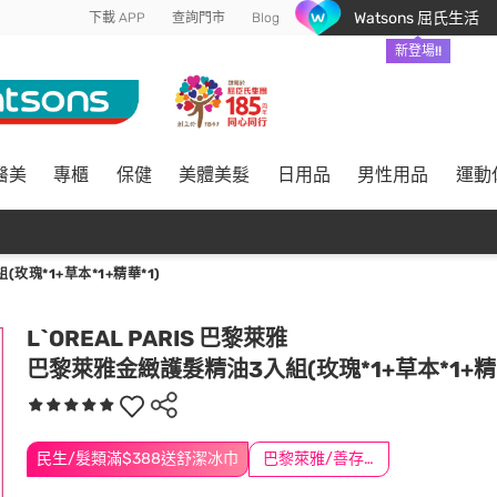
Watsons 屈氏生活
下載 APP
查詢門市
Blog
新登場!!
醫美
專櫃
保健
美體美髮
日用品
男性用品
運動
玫瑰*1+草本*1+精華*1)
L`OREAL PARIS 巴黎萊雅
巴黎萊雅金緻護髮精油3入組(玫瑰*1+草本*1+精華
民生/髮類滿$388送舒潔冰巾
巴黎萊雅/善存/挺立/克補滿$1588折$100