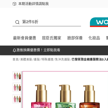
本期活動詳情請點我
下載app最高回饋$350
善存
第2件5折
最新會員優惠
屈臣氏獨家
臉部保養
化妝品
激推換購優惠價！立即點我看
首頁
/
美體美髮
/
護髮/特殊護理
/
免沖洗護髮
/
巴黎萊雅金緻護髮精油3入組(