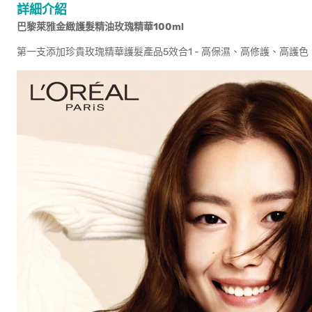
詳細介紹
巴黎萊雅金緻護髮精油玫瑰精華100ml
第一支添加珍貴玫瑰精華護髮產品5效合1 - 高保濕、高修護、高護