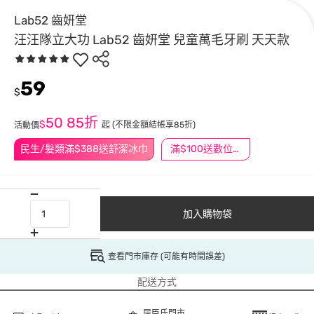
Lab52 齒妍堂
汪汪隊立大功 Lab52 齒妍堂 兒童萬毛牙刷 天天款
59
$
50
85折
$
起
(不限金額結帳享85折)
活動價
民生/髮類滿$388送舒潔冰巾
滿$100送數位印花
加入購物袋
查看門市庫存 (可能有時間誤差)
配送方式
屈臣氏門市