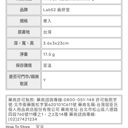
品牌
Lab52 齒妍堂
規格
單入
原產地
台灣
深、寬、高
3.6x3x23cm
淨重
17.5 g
保存環境
室溫
是否可門市/超商
Y
取貨
藥商許可執照: 藥商諮詢專線:0800-051-148 許可執照字
號:北市衛藥販松字第620101C611號 藥商名稱:台灣屈臣氏
個人用品商店股份有限公司 藥商地址:台北市松山區八德路
四段760號11樓之1、之2及14樓 藥商諮詢專線:
(02)27421234
How To Store
室溫