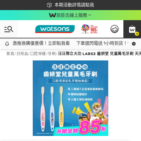
下載app最高回饋$350
本期活動詳情請點我
屈臣氏線上服務
0
激推換購優惠價！立即點我看
激推換購優惠價！立即點我看
下單選閃電送 1小時到貨！領神券
首頁
/
日用品
/
口腔保健
/
牙刷
/
汪汪隊立大功 LAB52 齒妍堂 兒童萬毛牙刷 天