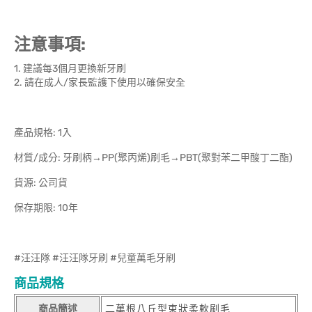
注意事項:
1. 建議每3個月更換新牙刷
2. 請在成人/家長監護下使用以確保安全
產品規格: 1入
材質/成分: 牙刷柄→PP(聚丙烯)刷毛→PBT(聚對苯二甲酸丁二酯)
貨源: 公司貨
保存期限: 10年
#汪汪隊 #汪汪隊牙刷 #兒童萬毛牙刷
商品規格
商品簡述
二萬根八丘型束狀柔軟刷毛