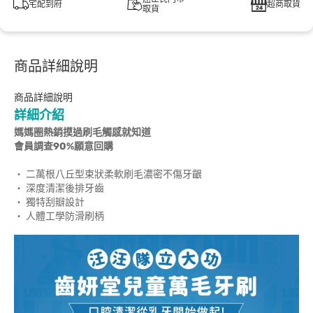
宅配到府
超商取貨
取貨
商品詳細說明
商品詳細說明
詳細介紹
媽媽圈熱銷摸過刷毛觸感就知道
會員調查90%願意回購
‧ 二萬根八丘型束狀柔軟刷毛濃密不傷牙齦
‧ 深度清潔後排牙齒
‧ 獨特刮瓣設計
‧ 人體工學防滑刷柄