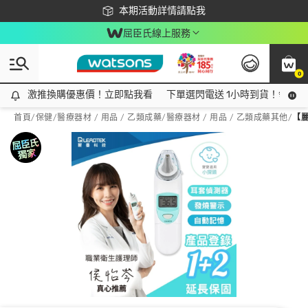
下載app最高回饋$350
本期活動詳情請點我
屈臣氏線上服務
0
激推換購優惠價！立即點我看
激推換購優惠價！立即點我看
下單選閃電送 1小時到貨！領神券
首頁
/
保健
/
醫療器材 / 用品 / 乙類成藥
/
醫療器材 / 用品 / 乙類成藥其他
/
【麗