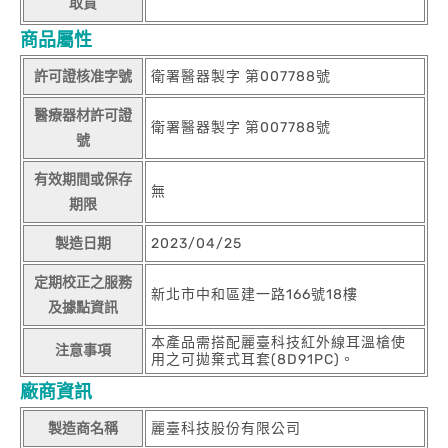
取貨
商品屬性
許可證核准字號
衛署醫器製字 第007788號
醫療器材許可證
衛署醫器製字 第007788號
號
有效期間或保存
無
期限
製造日期
2023/04/25
定期校正之服務
新北市中和區建一路166號18樓
及據點資訊
本產品需搭配麗臺科技紅外線耳溫槍使
注意事項
用之可拋棄式耳套(8D91PC)。
廠商資訊
製造商名稱
麗臺科技股份有限公司