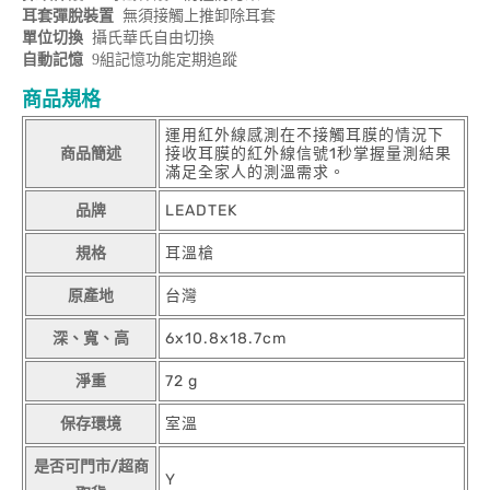
耳套彈脫裝置
無須接觸上推卸除耳套
單位切換
攝氏華氏自由切換
自動記憶
9組記憶功能定期追蹤
商品規格
運用紅外線感測在不接觸耳膜的情況下
商品簡述
接收耳膜的紅外線信號1秒掌握量測結果
滿足全家人的測溫需求。
品牌
LEADTEK
規格
耳溫槍
原產地
台灣
深、寬、高
6x10.8x18.7cm
淨重
72 g
保存環境
室溫
是否可門市/超商
Y