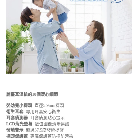
麗臺耳溫槍的10個暖心細節
嬰幼兒小探頭
直徑5.9mm探頭
衛生耳套
專用耳套安心衛生
耳套偵測器
耳套偵測貼心提示
LCD
背光螢幕
數值圖像清晰易讀
發燒警示
超過37.5度發燒提醒
探頭保護蓋
專屬保護蓋防撞防污染