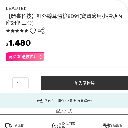
LEADTEK
【麗臺科技】紅外線耳溫槍8D91(寶寶適用小探頭內
附21個耳套)
1,480
$
滿$100送數位印花
加入購物袋
查看門市庫存 (可能有時間誤差)
配送方式
屈臣氏門市
宅配到府
超商取貨
取貨