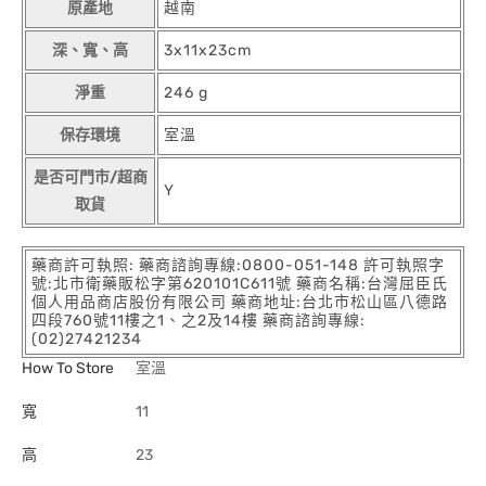
原產地
越南
深、寬、高
3x11x23cm
淨重
246 g
保存環境
室溫
是否可門市/超商
Y
取貨
藥商許可執照: 藥商諮詢專線:0800-051-148 許可執照字
號:北市衛藥販松字第620101C611號 藥商名稱:台灣屈臣氏
個人用品商店股份有限公司 藥商地址:台北市松山區八德路
四段760號11樓之1、之2及14樓 藥商諮詢專線:
(02)27421234
How To Store
室溫
寬
11
高
23