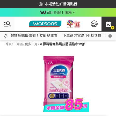
下載app最高回饋$350
本期活動詳情請點我
屈臣氏線上服務
0
激推換購優惠價！立即點我看
激推換購優惠價！立即點我看
下單選閃電送 1小時到貨！領神券
首頁
/
日用品
/
更多日用
/
立得清驅蟻防螨抗菌濕拖巾12抽