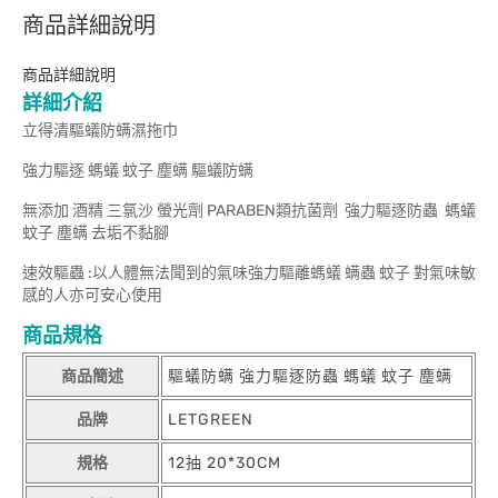
商品詳細說明
商品詳細說明
詳細介紹
立得清驅蟻防螨濕拖巾
強力驅逐 螞蟻 蚊子 塵螨 驅蟻防螨
無添加 酒精 三氯沙 螢光劑 PARABEN類抗菌劑 強力驅逐防蟲 螞蟻
蚊子 塵螨 去垢不黏腳
速效驅蟲 :以人體無法聞到的氣味強力驅離螞蟻 螨蟲 蚊子 對氣味敏
感的人亦可安心使用
商品規格
商品簡述
驅蟻防螨 強力驅逐防蟲 螞蟻 蚊子 塵螨
品牌
LETGREEN
規格
12抽 20*30CM