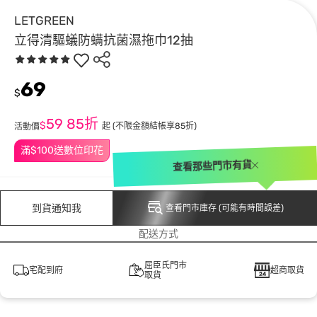
LETGREEN
立得清驅蟻防螨抗菌濕拖巾12抽
69
$
59
85折
$
起
(不限金額結帳享85折)
活動價
滿$100送數位印花
查看那些門市有貨
到貨通知我
查看門市庫存 (可能有時間誤差)
配送方式
屈臣氏門市
宅配到府
超商取貨
取貨