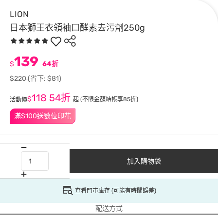
LION
日本獅王衣領袖口酵素去污劑250g
139
$
64折
$220
(省下: $81)
118
54折
$
起
(不限金額結帳享85折)
活動價
滿$100送數位印花
加入購物袋
查看門市庫存 (可能有時間誤差)
配送方式