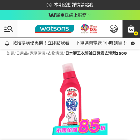
下載app最高回饋$350
本期活動詳情請點我
屈臣氏線上服務
0
激推換購優惠價！立即點我看
激推換購優惠價！立即點我看
下單選閃電送 1小時到貨！領神券
首頁
/
日用品
/
家庭清潔
/
衣物清潔
/
日本獅王衣領袖口酵素去污劑250G