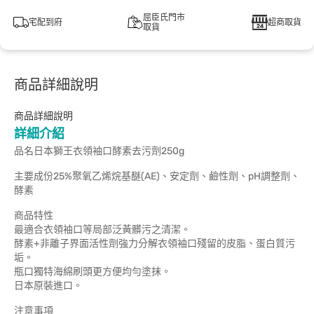
屈臣氏門市
宅配到府
超商取貨
取貨
商品詳細說明
商品詳細說明
詳細介紹
品名日本獅王衣領袖口酵素去污劑250g
主要成份25%聚氧乙烯烷基醚(AE)、安定劑、鹼性劑、pH調整劑、
酵素
商品特性
最適合衣領袖口等局部泛黃髒污之清潔。
酵素+非離子界面活性劑強力分解衣領袖口殘留的皮脂、蛋白質污
垢。
瓶口獨特海綿刷頭更方便均勻塗抹。
日本原裝進口。
注意事項