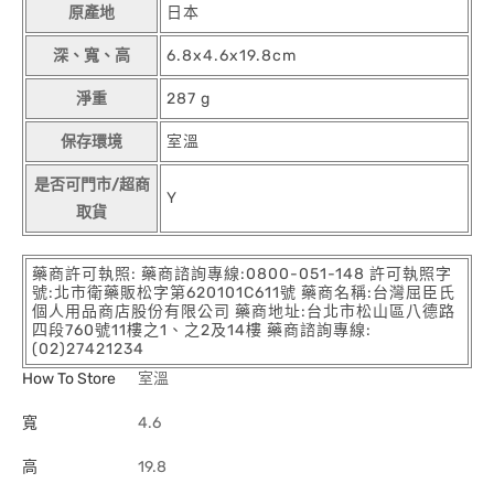
原產地
日本
深、寬、高
6.8x4.6x19.8cm
淨重
287 g
保存環境
室溫
是否可門市/超商
Y
取貨
藥商許可執照: 藥商諮詢專線:0800-051-148 許可執照字
號:北市衛藥販松字第620101C611號 藥商名稱:台灣屈臣氏
個人用品商店股份有限公司 藥商地址:台北市松山區八德路
四段760號11樓之1、之2及14樓 藥商諮詢專線:
(02)27421234
How To Store
室溫
寬
4.6
高
19.8