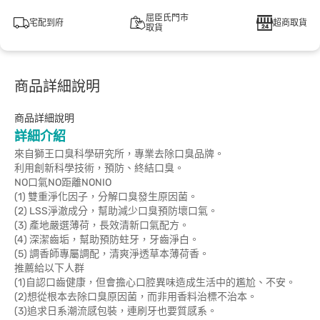
屈臣氏門市
宅配到府
超商取貨
取貨
商品詳細說明
商品詳細說明
詳細介紹
來自獅王口臭科學研究所，專業去除口臭品牌。
利用創新科學技術，預防、終結口臭。
NO口氣NO距離NONIO
(1) 雙重淨化因子，分解口臭發生原因菌。
(2) LSS淨澈成分，幫助減少口臭預防壞口氣。
(3) 產地嚴選薄荷，長效清新口氣配方。
(4) 深潔齒垢，幫助預防蛀牙，牙齒淨白。
(5) 調香師專屬調配，清爽淨透草本薄荷香。
推薦給以下人群
(1)自認口齒健康，但會擔心口腔異味造成生活中的尷尬、不安。
(2)想從根本去除口臭原因菌，而非用香料治標不治本。
(3)追求日系潮流感包裝，連刷牙也要質感系。