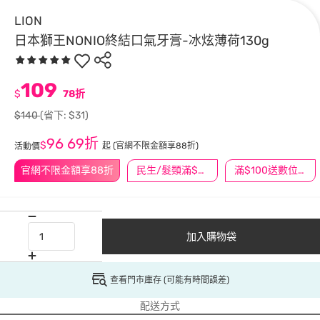
LION
日本獅王NONIO終結口氣牙膏-冰炫薄荷130g
109
$
78折
$140
(省下: $31)
96
69折
$
起
(官網不限金額享88折)
活動價
官網不限金額享88折
民生/髮類滿$388送舒潔冰巾
滿$100送數位印花
加入購物袋
查看門市庫存 (可能有時間誤差)
配送方式