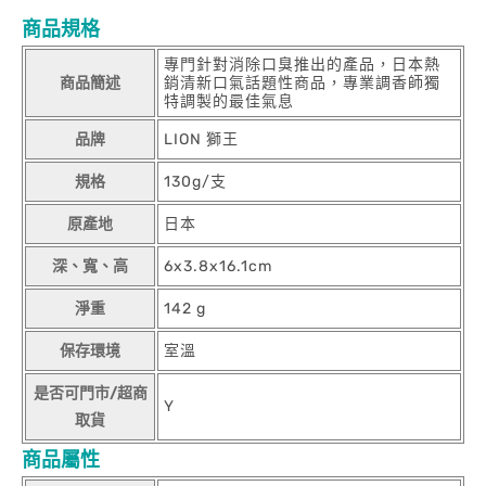
商品規格
專門針對消除口臭推出的產品，日本熱
商品簡述
銷清新口氣話題性商品，專業調香師獨
特調製的最佳氣息
品牌
LION 獅王
規格
130g/支
原產地
日本
深、寬、高
6x3.8x16.1cm
淨重
142 g
保存環境
室溫
是否可門市/超商
Y
取貨
商品屬性