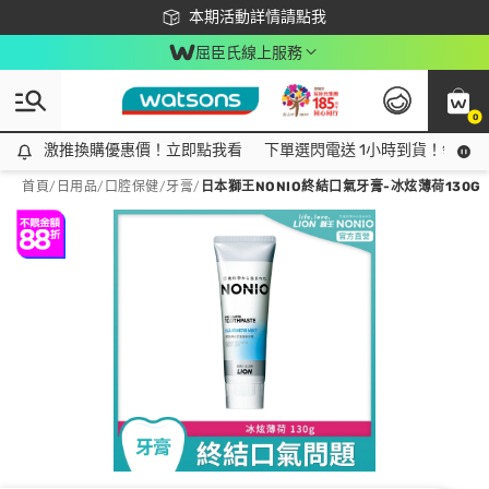
下載app最高回饋$350
本期活動詳情請點我
屈臣氏線上服務
0
激推換購優惠價！立即點我看
激推換購優惠價！立即點我看
下單選閃電送 1小時到貨！領神券
首頁
/
日用品
/
口腔保健
/
牙膏
/
日本獅王NONIO終結口氣牙膏-冰炫薄荷130G