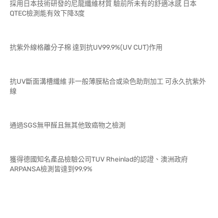
採用日本技術研發的尼龍纖維材質 驗前所未有的舒適冰感 日本
QTEC檢測能有效下降3度
抗紫外線格離分子棉 達到抗UV99.9%(UV CUT)作用
抗UV斷面溝槽纖維 非一般薄膜粘合或染色助劑加工 可永久抗紫外
線
通過SGS無甲醛且無其他致癌物之檢測
獲得德國知名產品檢驗公司TUV Rheinlad的認證、澳洲政府
ARPANSA檢測皆達到99.9%