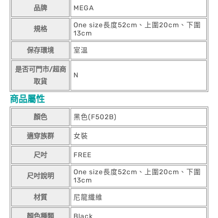
品牌
MEGA
One size長度52cm、上圍20cm、下圍
規格
13cm
保存環境
室溫
是否可門市/超商
N
取貨
商品屬性
顏色
黑色(F502B)
適穿族群
女裝
尺吋
FREE
One size長度52cm、上圍20cm、下圍
尺吋說明
13cm
材質
尼龍纖維
顏色種類
Black