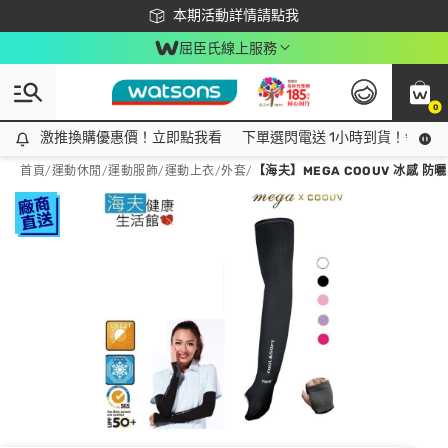
下載app最高回饋$350
本期活動詳情請點我
屈臣氏線上服務
0
激推換購優惠價！立即點我看
激推換購優惠價！立即點我看
下單選閃電送 1小時到貨！領神券
首頁
/
運動休閒
/
運動服飾
/
運動上衣/外套
/
【海夫】MEGA COOUV 冰感 防曬 