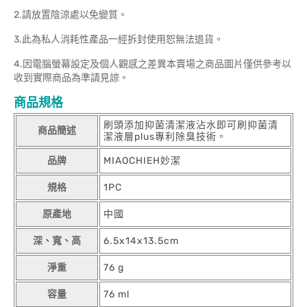
2.請放置陰涼處以免變質。
3.此為私人消耗性產品一經拆封使用恕無法退貨。
4.因電腦螢幕設定及個人觀感之差異本賣場之商品圖片僅供參考以
收到實際商品為準請見諒。
商品規格
刷頭添加抑菌清潔液沾水即可刷抑菌清
商品簡述
潔液層plus專利除臭技術。
品牌
MIAOCHIEH妙潔
規格
1PC
原產地
中國
深、寬、高
6.5x14x13.5cm
淨重
76 g
容量
76 ml