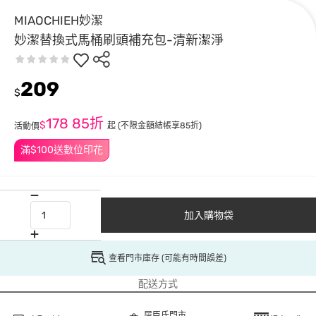
MIAOCHIEH妙潔
妙潔替換式馬桶刷頭補充包-清新潔淨
209
$
178
85折
$
起
(不限金額結帳享85折)
活動價
滿$100送數位印花
加入購物袋
查看門市庫存 (可能有時間誤差)
配送方式
屈臣氏門市