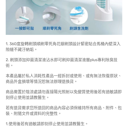
1. 360度旋轉刷頭順刷零死角花瓣刷頭設計緊密貼合馬桶內壁深入
隙縫不藏汙納垢。
2. 刷頭添加抑菌清潔液沾水即可刷抑菌清潔液層plus專利除臭技
術。
本產品屬於私人消耗性產品一經拆封或使用、或有無法恢復原狀、
商品外盒損壞等情況恕無法辦理退換貨。
商品需置於陰涼處請勿直接陽光照射以免變質使用後若有過敏請即
刻停止使用並請教醫生。
若有退貨需求您所退回的商品內容必須保維持所有商品、附件、包
裝、附隨文件或資料的完整性。
1.使用後若有過敏請即刻停止使用並請教醫生。