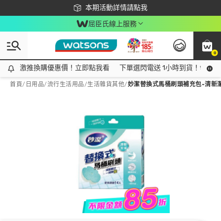
下載app最高回饋$350
本期活動詳情請點我
屈臣氏線上服務
0
激推換購優惠價！立即點我看
激推換購優惠價！立即點我看
下單選閃電送 1小時到貨！領神券
首頁
/
日用品
/
流行生活用品
/
生活雜貨其他
/
妙潔替換式馬桶刷頭補充包-清新