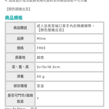
4. 請放置於陰涼處避免陽光直射使用後請陰乾不可日曬
【顏色隨機出貨】
商品規格
成人加長型袖口束手內封棉繩帽帶。
商品簡述
【顏色隨機出貨】
品牌
Miine
規格
FREE
原產地
越南
深、寬、高
2x13x18.5cm
淨重
50 g
保存環境
室溫
是否可門市/超商
Y
取貨