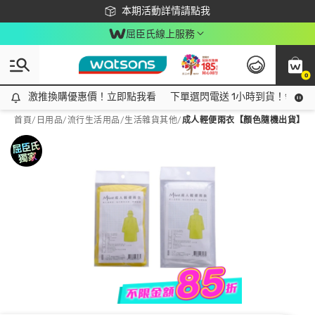
下載app最高回饋$350
本期活動詳情請點我
屈臣氏線上服務
0
激推換購優惠價！立即點我看
激推換購優惠價！立即點我看
下單選閃電送 1小時到貨！領神券
首頁
/
日用品
/
流行生活用品
/
生活雜貨其他
/
成人輕便雨衣【顏色隨機出貨】