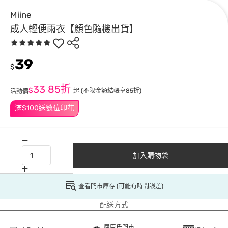
Miine
成人輕便雨衣【顏色隨機出貨】
39
$
33
85折
$
起
(不限金額結帳享85折)
活動價
滿$100送數位印花
加入購物袋
查看門市庫存 (可能有時間誤差)
配送方式
屈臣氏門市