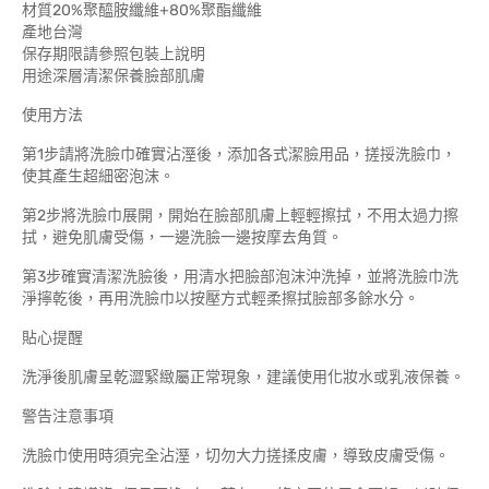
材質20%聚醯胺纖維+80%聚酯纖維
產地台灣
保存期限請參照包裝上說明
用途深層清潔保養臉部肌膚
使用方法
第1步請將洗臉巾確實沾溼後，添加各式潔臉用品，搓挼洗臉巾，
使其產生超細密泡沫。
第2步將洗臉巾展開，開始在臉部肌膚上輕輕擦拭，不用太過力擦
拭，避免肌膚受傷，一邊洗臉一邊按摩去角質。
第3步確實清潔洗臉後，用清水把臉部泡沫沖洗掉，並將洗臉巾洗
淨擰乾後，再用洗臉巾以按壓方式輕柔擦拭臉部多餘水分。
貼心提醒
洗淨後肌膚呈乾澀緊緻屬正常現象，建議使用化妝水或乳液保養。
警告注意事項
洗臉巾使用時須完全沾溼，切勿大力搓揉皮膚，導致皮膚受傷。