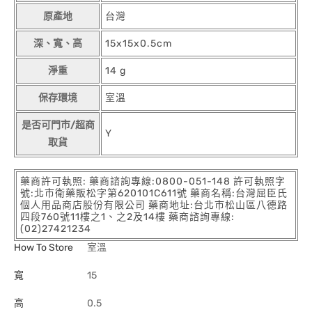
原產地
台灣
深、寬、高
15x15x0.5cm
淨重
14 g
保存環境
室溫
是否可門市/超商
Y
取貨
藥商許可執照: 藥商諮詢專線:0800-051-148 許可執照字
號:北市衛藥販松字第620101C611號 藥商名稱:台灣屈臣氏
個人用品商店股份有限公司 藥商地址:台北市松山區八德路
四段760號11樓之1、之2及14樓 藥商諮詢專線:
(02)27421234
How To Store
室溫
寬
15
高
0.5