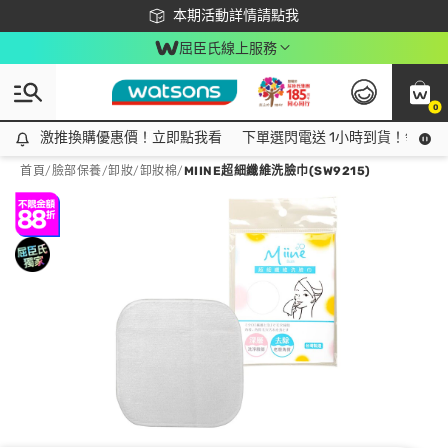
下載app最高回饋$350
本期活動詳情請點我
屈臣氏線上服務
0
激推換購優惠價！立即點我看
激推換購優惠價！立即點我看
下單選閃電送 1小時到貨！領神券
首頁
/
臉部保養
/
卸妝
/
卸妝棉
/
MIINE超細纖維洗臉巾(SW9215)