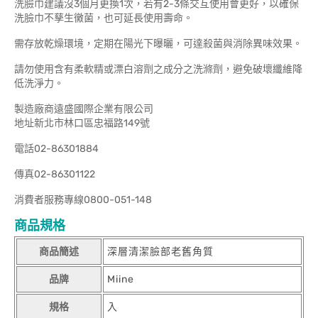
洗臉巾建議沒3個月更換1次，若有2-3條交互使用會更好，以確保
洗臉巾不孳生黴菌，也可延長使用壽命。
需存放乾燥環境，定期在陽光下曝曬，可達殺菌與消除異味效果。
請勿使用含有柔軟精或漂白溶劑之成分之洗滌劑，避免破壞纖維降
低洗淨力。
製造廠商遠盛國際企業有限公司
地址新北市林口區忠福路149號
電話02-86301884
傳真02-86301122
消費者服務專線0800-051-148
商品規格
商品簡述
深層清潔臉部老舊角質
品牌
Miine
規格
入