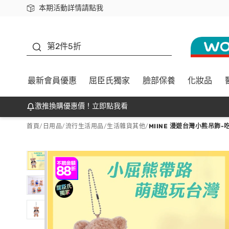
本期活動詳情請點我
下載app最高回饋$350
善存
第2件5折
最新會員優惠
屈臣氏獨家
臉部保養
化妝品
激推換購優惠價！立即點我看
首頁
/
日用品
/
流行生活用品
/
生活雜貨其他
/
MIINE 漫遊台灣小熊吊飾-