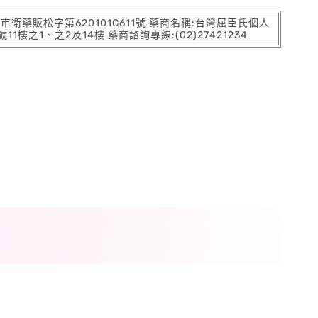
:北市衛藥販松字第620101C611號 藥商名稱:台灣屈臣氏個人
之1、之2及14樓 藥商諮詢專線:(02)27421234