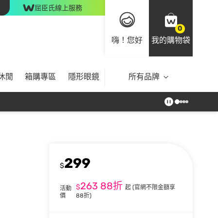
屈臣氏線上服務
0
嗨！您好
我的購物袋
休閒
箱購專區
隱形眼鏡
所有品牌
299
$
263
88折
$
起
(官網不限金額享
活動
價
88折)