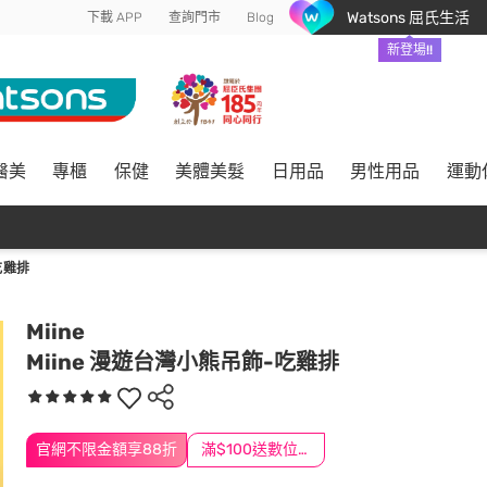
Watsons 屈氏生活
下載 APP
查詢門市
Blog
新登場!!
醫美
專櫃
保健
美體美髮
日用品
男性用品
運動
吃雞排
Miine
Miine 漫遊台灣小熊吊飾-吃雞排
官網不限金額享88折
滿$100送數位印花