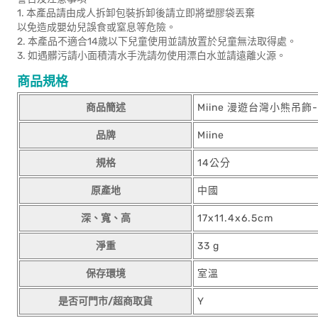
1. 本產品請由成人拆卸包裝拆卸後請立即將塑膠袋丟棄
以免造成嬰幼兒誤食或窒息等危險。
2. 本產品不適合14歲以下兒童使用並請放置於兒童無法取得處。
3. 如遇髒污請小面積清水手洗請勿使用漂白水並請遠離火源。
商品規格
商品簡述
Miine 漫遊台灣小熊吊飾
品牌
Miine
規格
14公分
原產地
中國
深、寬、高
17x11.4x6.5cm
淨重
33 g
保存環境
室溫
是否可門市/超商取貨
Y