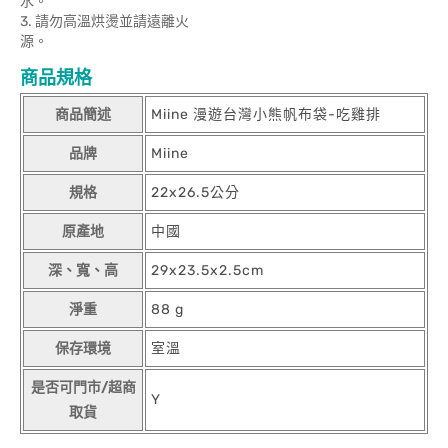
水。
3. 請勿高溫烘燙並請遠離火
源。
商品規格
商品簡述
Miine 漫遊台灣小熊帆布袋-吃雞排
品牌
Miine
規格
22x26.5公分
原產地
中國
深、寬、高
29x23.5x2.5cm
淨重
88 g
保存環境
室溫
是否可門市/超商
Y
取貨