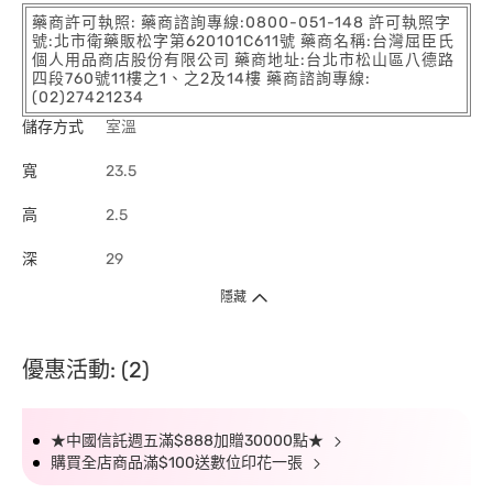
藥商許可執照: 藥商諮詢專線:0800-051-148 許可執照字
號:北市衛藥販松字第620101C611號 藥商名稱:台灣屈臣氏
個人用品商店股份有限公司 藥商地址:台北市松山區八德路
四段760號11樓之1、之2及14樓 藥商諮詢專線:
(02)27421234
儲存方式
室溫
寬
23.5
高
2.5
深
29
隱藏
優惠活動: (2)
★中國信託週五滿$888加贈30000點★
購買全店商品滿$100送數位印花一張