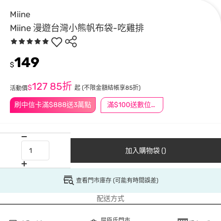
Miine
Miine 漫遊台灣小熊帆布袋-吃雞排
149
$
127
85折
$
起
(不限金額結帳享85折)
活動價
刷中信卡滿$888送3萬點
滿$100送數位印花
加入購物袋 ()
查看門市庫存 (可能有時間誤差)
配送方式
屈臣氏門市