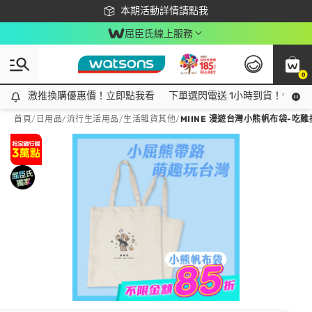
下載app最高回饋$350
本期活動詳情請點我
屈臣氏線上服務
0
激推換購優惠價！立即點我看
激推換購優惠價！立即點我看
下單選閃電送 1小時到貨！領神券
首頁
/
日用品
/
流行生活用品
/
生活雜貨其他
/
MIINE 漫遊台灣小熊帆布袋-吃雞