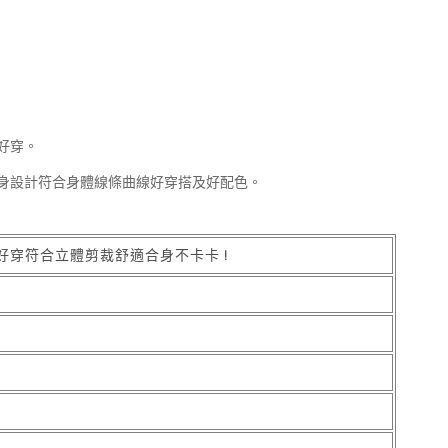
好穿。
身設計符合身體線條曲線好穿搭及好配色。
好穿符合立體剪裁舒適合身不卡卡 !