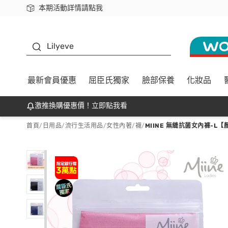
本期活動詳情請點我
下載app最高回饋$350
K beauty
Lilyeve
最新會員優惠
屈臣氏獨家
臉部保養
化妝品
激推換購優惠價！立即點我看
首頁
/
日用品
/
流行生活用品
/
女性內著/襪
/
MIINE 無縫抗菌女內褲-L