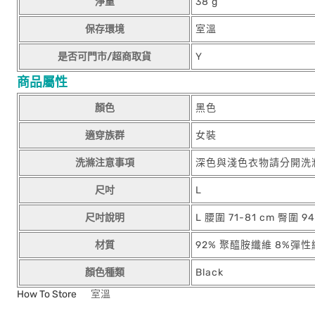
淨重
38 g
保存環境
室溫
是否可門市/超商取貨
Y
商品屬性
顏色
黑色
適穿族群
女裝
洗滌注意事項
深色與淺色衣物請分開洗
尺吋
L
尺吋說明
L 腰圍 71-81 cm 臀圍 94
材質
92% 聚醯胺纖維 8%彈
顏色種類
Black
How To Store
室溫