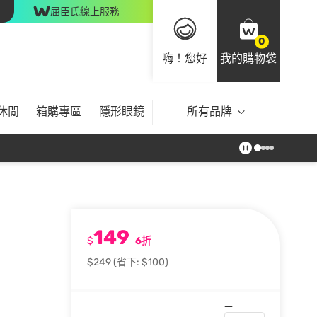
屈臣氏線上服務
0
嗨！您好
我的購物袋
休閒
箱購專區
隱形眼鏡
所有品牌
149
$
6折
$249
(省下: $100)