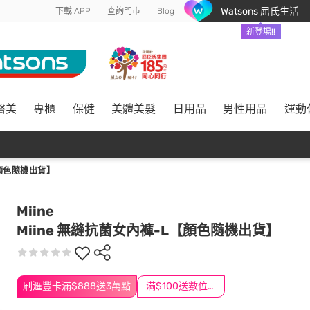
Watsons 屈氏生活
下載 APP
查詢門市
Blog
新登場!!
醫美
專櫃
保健
美體美髮
日用品
男性用品
運動
【顏色隨機出貨】
Miine
Miine 無縫抗菌女內褲-L【顏色隨機出貨】
刷滙豐卡滿$888送3萬點
滿$100送數位印花