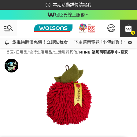
下載app最高回饋$350
本期活動詳情請點我
屈臣氏線上服務
0
激推換購優惠價！立即點我看
激推換購優惠價！立即點我看
下單選閃電送 1小時到貨！領神券
首頁
/
日用品
/
流行生活用品
/
生活雜貨其他
/
MIINE 福氣萌萌擦手巾-蘋安