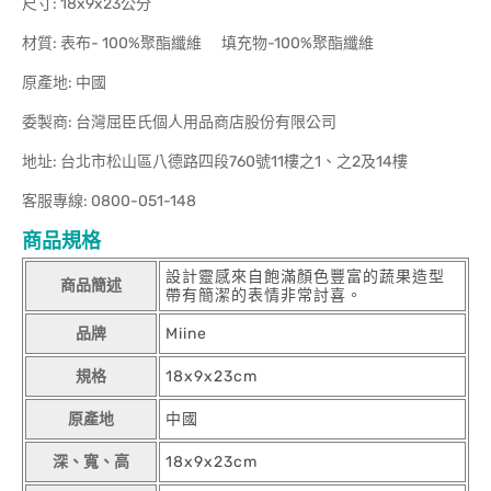
尺寸: 18x9x23公分
材質: 表布- 100%聚酯纖維 填充物-100%聚酯纖維
原產地: 中國
委製商: 台灣屈臣氏個人用品商店股份有限公司
地址: 台北市松山區八德路四段760號11樓之1、之2及14樓
客服專線: 0800-051-148
商品規格
設計靈感來自飽滿顏色豐富的蔬果造型
商品簡述
帶有簡潔的表情非常討喜。
品牌
Miine
規格
18x9x23cm
原產地
中國
深、寬、高
18x9x23cm