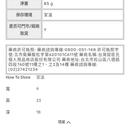
淨重
85 g
保存環境
室溫
是否可門市/超商
Y
取貨
藥商許可執照: 藥商諮詢專線:0800-051-148 許可執照字
號:北市衛藥販松字第620101C611號 藥商名稱:台灣屈臣氏
個人用品商店股份有限公司 藥商地址:台北市松山區八德路
四段760號11樓之1、之2及14樓 藥商諮詢專線:
(02)27421234
How To Store
室溫
寬
9
高
23
深
18
隱藏