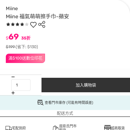
Miine
Miine 福氣萌萌擦手巾-蘋安
69
$
35折
$199
(省下: $130)
滿$100送數位印花
加入購物袋
查看門市庫存 (可能有時間誤差)
配送方式
屈臣氏門市
宅配到府
超商取貨