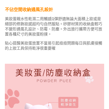
不佔空間收納通風孔設計
美妝蛋親水性乾濕二用觸感Q彈舒適無論大面積上妝或是
細部的修飾妝感超均勻自然服貼。矽膠材質的收納盒輕巧
不變形通風孔設計、防霉、防塵。外出旅行攜帶方便可放
置各種尺寸的美妝蛋粉撲。
貼心提醒美妝蛋放置不當易引起痘痘問題每日與肌膚接觸
的上妝工具保持乾淨很重要喔