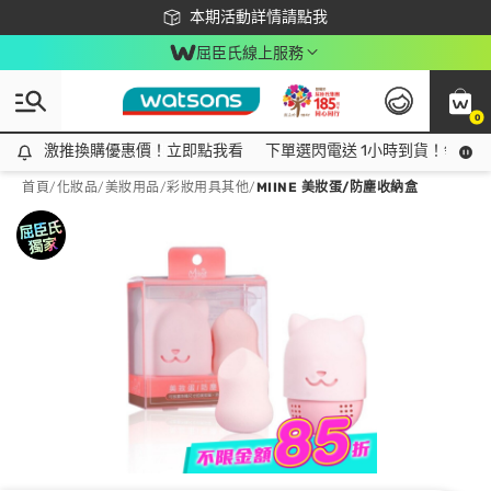
下載app最高回饋$350
本期活動詳情請點我
屈臣氏線上服務
0
激推換購優惠價！立即點我看
激推換購優惠價！立即點我看
下單選閃電送 1小時到貨！領神券
首頁
/
化妝品
/
美妝用品
/
彩妝用具其他
/
MIINE 美妝蛋/防塵收納盒