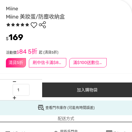
Miine
Miine 美妝蛋/防塵收納盒
169
$
84
5折
$
起
(清貨5折)
活動價
清貨5折
刷中信卡滿$888送3萬點
滿$100送數位印花
加入購物袋
查看門市庫存 (可能有時間誤差)
配送方式
屈臣氏門市