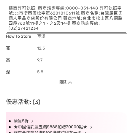
藥商許可執照: 藥商諮詢專線:0800-051-148 許可執照字
號:北市衛藥販松字第620101C611號 藥商名稱:台灣屈臣氏
個人用品商店股份有限公司 藥商地址:台北市松山區八德路
四段760號11樓之1、之2及14樓 藥商諮詢專線:
(02)27421234
How To Store
室溫
寬
12.5
高
9.7
深
5.8
隱藏
優惠活動: (3)
清貨5折
★中國信託週五滿$888加贈30000點★
購買全店商品滿$100送數位印花一張