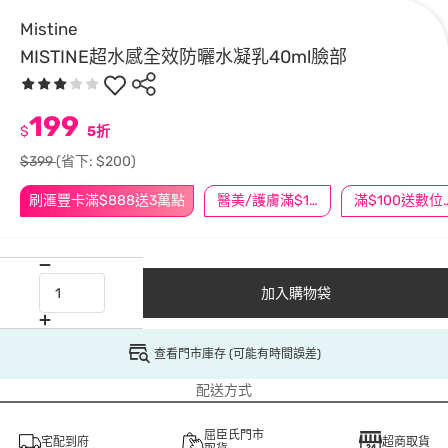
Mistine
MISTINE超水感全效防曬水凝乳40ml臉部
199
$
5折
$399
(省下: $200)
刷滙豐卡滿$888送3萬點
醫美/護膚滿$1200送$200
滿$100
加入購物袋
查看門市庫存 (可能有時間誤差)
配送方式
屈臣氏門市
宅配到府
超商取貨