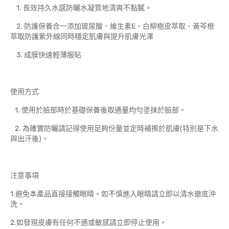
1. 長效持久水感防曬水凝質地清爽不黏膩。
2. 防護保養合一添加玻尿酸、維生素E、白柳樹皮萃取、黃芩根
萃取防護紫外線同時穩定肌膚與提升肌膚光澤
3. 成膜快速輕薄服貼
使用方式
1. 使用於臉部時於基礎保養後取適量均勻塗抹於臉部。
2. 為確實防曬請記得使用足夠份量並定時補擦於肌膚(特別是下水
與出汗後)。
注意事項
1.避免本產品直接接觸眼睛。如不慎進入眼睛請立即以清水徹底沖
洗。
2.如發現皮膚有任何不適或敏感請立即停止使用。