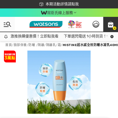
下載app最高回饋$350
本期活動詳情請點我
屈臣氏線上服務
0
激推換購優惠價！立即點我看
激推換購優惠價！立即點我看
下單選閃電送 1小時到貨！領神券
首頁
/
臉部保養
/
防曬 /隔離
/
隔離乳/霜
/
MISTINE超水感全效防曬水凝乳40M