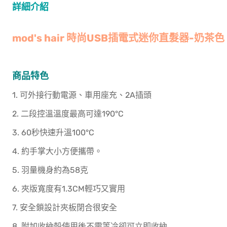
詳細介紹
mod's hair 時尚USB插電式迷你直髮器-奶茶色
商品特色
1. 可外接行動電源、車用座充、2A插頭
2. 二段控溫溫度最高可達190°C
3. 60秒快速升溫100°C
4. 約手掌大小方便攜帶。
5. 羽量機身約為58克
6. 夾版寬度有1.3CM輕巧又實用
7. 安全鎖設計夾板閉合很安全
8. 附加收納殻使用後不需等冷卻可立即收納