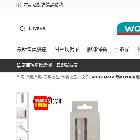
本期活動詳情請點我
下載app最高回饋$350
K beauty
Lilyeve
最新會員優惠
屈臣氏獨家
臉部保養
化妝品
激推換購優惠價！立即點我看
首頁
/
美體美髮
/
頭髮造型
/
美髮電器 / 梳子
/
MODS HAIR 時尚USB插