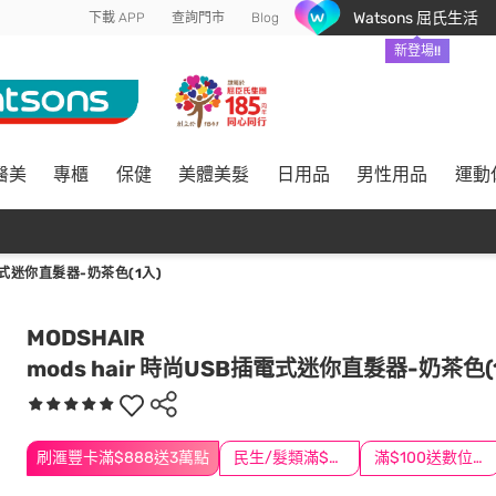
Watsons 屈氏生活
下載 APP
查詢門市
Blog
新登場!!
醫美
專櫃
保健
美體美髮
日用品
男性用品
運動
電式迷你直髮器-奶茶色(1入)
MODSHAIR
mods hair 時尚USB插電式迷你直髮器-奶茶色(
刷滙豐卡滿$888送3萬點
民生/髮類滿$388送舒潔冰巾
滿$100送數位印花