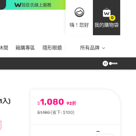
屈臣氏線上服務
0
嗨！您好
我的購物袋
休閒
箱購專區
隱形眼鏡
所有品牌
1,080
1入)
$
92折
$1,180
(省下: $100)