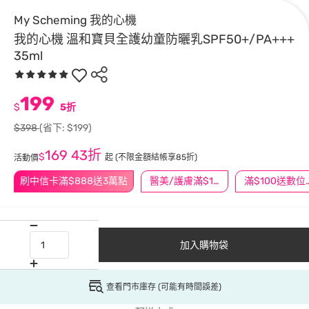
My Scheming 我的心機
我的心機 溫和寶貝全護幼童防曬乳SPF50+/PA+++
35ml
199
$
5折
$398
(省下: $199)
169
43折
$
起
(不限金額結帳享85折)
活動價
刷中信卡滿$888送3萬點
醫美/護膚滿$1200送$200
滿$100
加入購物袋
查看門市庫存 (可能有時間誤差)