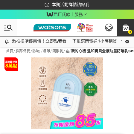
下載app最高回饋$350
本期活動詳情請點我
屈臣氏線上服務
0
激推換購優惠價！立即點我看
激推換購優惠價！立即點我看
下單選閃電送 1小時到貨！領神券
首頁
/
臉部保養
/
防曬 /隔離
/
隔離乳/霜
/
我的心機 溫和寶貝全護幼童防曬乳SPF50