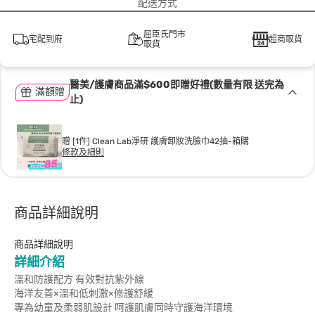
配送方式
屈臣氏門市
宅配到府
超商取貨
取貨
醫美/護膚商品滿$600即贈好禮(數量有限 送完為
滿額贈
止)
贈 [1件] Clean Lab淨研 護膚卸妝洗臉巾42抽-箱購
條款及細則
商品詳細說明
商品詳細說明
詳細介紹
溫和防護配方 有效對抗紫外線
海洋友善×溫和低刺激×修護舒緩
專為幼童及柔弱肌設計 呵護肌膚同時守護海洋環境