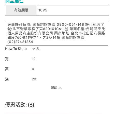
商品屬性
有效期限
1095
藥商許可執照: 藥商諮詢專線:0800-051-148 許可執照字
號:北市衛藥販松字第620101C611號 藥商名稱:台灣屈臣氏
個人用品商店股份有限公司 藥商地址:台北市松山區八德路
四段760號11樓之1、之2及14樓 藥商諮詢專線:
(02)27421234
How To Store
室溫
寬
12
高
4
深
20
隱藏
優惠活動: (6)