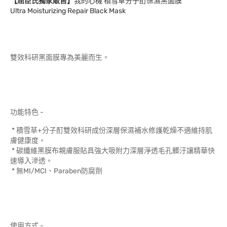
【屈臣氏獨家販售】
我的心機 積雪草分子酊保濕黑面膜
Ultra Moisturizing Repair Black Mask
雙效科研黑面膜專為美麗而生。
功能特色 -
* 積雪草+分子酊雙效科研成份深層保濕補水修護乾燥不適維持肌
膚健康度。
* 碳纖維黑膜布親膚服貼具強大吸附力深層淨透毛孔髒汙讓精華快
速導入滲透。
* 無MI/MCI、Paraben防腐劑
使用方式 -