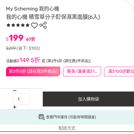
My Scheming 我的心機
我的心機 積雪草分子酊保濕黑面膜(6入)
199
$
67折
$299
(省下: $100)
149
5折
$
起
(第2件5折 (請任選2件商品))
活動價
第2件5折 (請任選2件商品)
醫美/護膚滿$1200送$200
加入購物袋
查看門市庫存 (可能有時間誤差)
配送方式