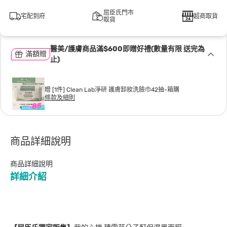
屈臣氏門市
宅配到府
超商取貨
取貨
醫美/護膚商品滿$600即贈好禮(數量有限 送完為
滿額贈
止)
贈 [1件] Clean Lab淨研 護膚卸妝洗臉巾42抽-箱購
條款及細則
商品詳細說明
商品詳細說明
詳細介紹