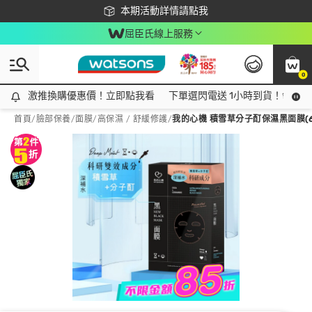
下載app最高回饋$350
本期活動詳情請點我
屈臣氏線上服務
0
激推換購優惠價！立即點我看
激推換購優惠價！立即點我看
下單選閃電送 1小時到貨！領神券
首頁
/
臉部保養
/
面膜
/
高保濕 / 舒緩修護
/
我的心機 積雪草分子酊保濕黑面膜(6