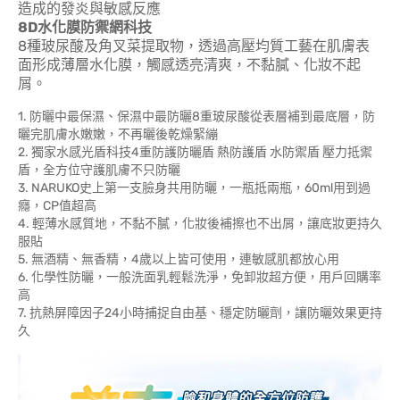
造成的發炎與敏感反應
8D水化膜防禦網科技
8種玻尿酸及角叉菜提取物，透過高壓均質工藝在肌膚表
面形成薄層水化膜，觸感透亮清爽，不黏膩、化妝不起
屑。
1. 防曬中最保濕、保濕中最防曬8重玻尿酸從表層補到最底層，防
曬完肌膚水嫩嫩，不再曬後乾燥緊繃
2. 獨家水感光盾科技4重防護防曬盾 熱防護盾 水防禦盾 壓力抵禦
盾，全方位守護肌膚不只防曬
3. NARUKO史上第一支臉身共用防曬，一瓶抵兩瓶，60ml用到過
癮，CP值超高
4. 輕薄水感質地，不黏不膩，化妝後補擦也不出屑，讓底妝更持久
服貼
5. 無酒精、無香精，4歲以上皆可使用，連敏感肌都放心用
6. 化學性防曬，一般洗面乳輕鬆洗淨，免卸妝超方便，用戶回購率
高
7. 抗熱屏障因子24小時捕捉自由基、穩定防曬劑，讓防曬效果更持
久