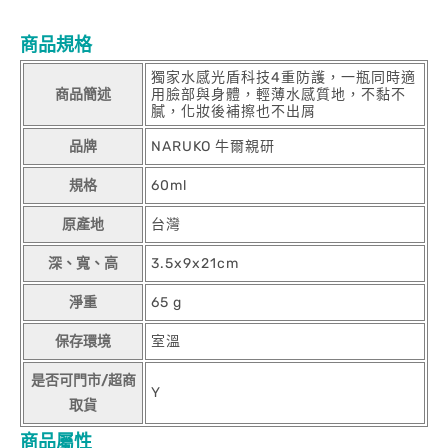
商品規格
獨家水感光盾科技4重防護，一瓶同時適
商品簡述
用臉部與身體，輕薄水感質地，不黏不
膩，化妝後補擦也不出屑
品牌
NARUKO 牛爾親研
規格
60ml
原產地
台灣
深、寬、高
3.5x9x21cm
淨重
65 g
保存環境
室溫
是否可門市/超商
Y
取貨
商品屬性