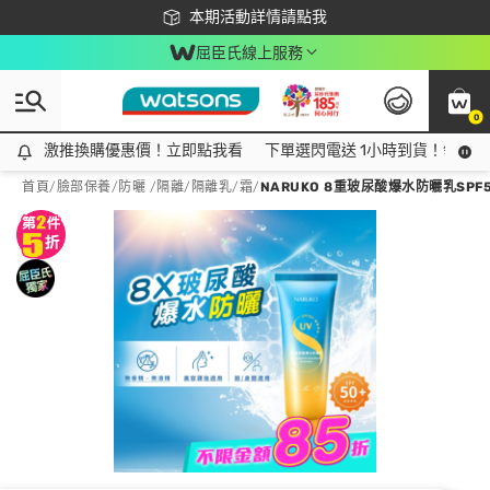
下載app最高回饋$350
本期活動詳情請點我
屈臣氏線上服務
0
激推換購優惠價！立即點我看
激推換購優惠價！立即點我看
下單選閃電送 1小時到貨！領神券
首頁
/
臉部保養
/
防曬 /隔離
/
隔離乳/霜
/
NARUKO 8重玻尿酸爆水防曬乳SPF50