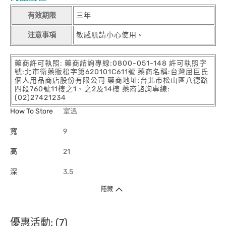
有效期限
三年
注意事項
敏感肌請小心使用。
藥商許可執照: 藥商諮詢專線:0800-051-148 許可執照字
號:北市衛藥販松字第620101C611號 藥商名稱:台灣屈臣氏
個人用品商店股份有限公司 藥商地址:台北市松山區八德路
四段760號11樓之1、之2及14樓 藥商諮詢專線:
(02)27421234
How To Store
室溫
寬
9
高
21
深
3.5
隱藏
優惠活動: (7)