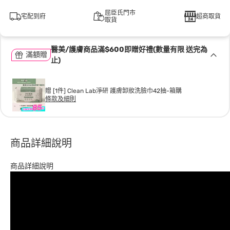
屈臣氏門市
宅配到府
超商取貨
取貨
醫美/護膚商品滿$600即贈好禮(數量有限 送完為
滿額贈
止)
贈 [1件] Clean Lab淨研 護膚卸妝洗臉巾42抽-箱購
條款及細則
商品詳細說明
商品詳細說明