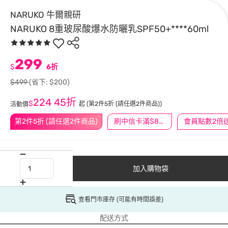
NARUKO 牛爾親研
NARUKO 8重玻尿酸爆水防曬乳SPF50+****60ml
299
$
6折
$499
(省下: $200)
224
45折
$
起
(第2件5折 (請任選2件商品))
活動價
第2件5折 (請任選2件商品)
刷中信卡滿$888送3萬點
會員點數2倍
加入購物袋
查看門市庫存 (可能有時間誤差)
配送方式