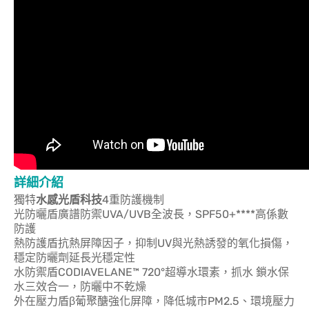
詳細介紹
獨特
水感光盾科技
4重防護機制
光防曬盾廣譜防禦UVA/UVB全波長，SPF50+****高係數
防護
熱防護盾抗熱屏障因子，抑制UV與光熱誘發的氧化損傷，
穩定防曬劑延長光穩定性
水防禦盾CODIAVELANE™ 720°超導水環素，抓水 鎖水保
水三效合一，防曬中不乾燥
外在壓力盾β葡聚醣強化屏障，降低城市PM2.5、環境壓力