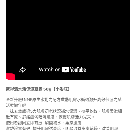
露得清水活保濕凝露 50g【小澎瓶】
全新升級! NMF原生水動力配方啟動肌膚水循環激升高效保濕力賦
活柔嫩年輕
一抹五效擊退5大肌膚初老狀況補水保濕、撫平乾紋、肌膚柔嫩細
緻有感、舒緩疲倦暗沉肌膚、恢復肌膚活力光采。
使用者認同立即有感 瞬間補水、柔嫩肌膚
實驗證實有效 提升肌膚透亮度、明顯改善皮膚乾燥、改善肌理