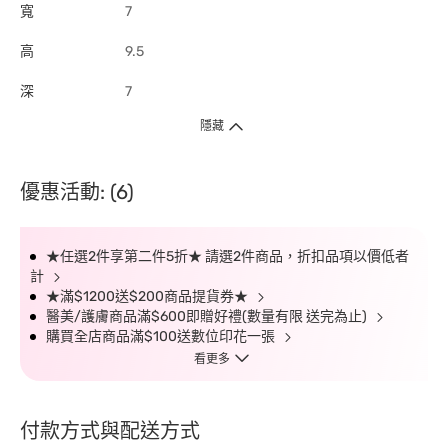
寬
7
高
9.5
深
7
隱藏
優惠活動: (6)
★任選2件享第二件5折★ 請選2件商品，折扣品項以價低者
計
★滿$1200送$200商品提貨券★
醫美/護膚商品滿$600即贈好禮(數量有限 送完為止)
購買全店商品滿$100送數位印花一張
看更多
付款方式與配送方式