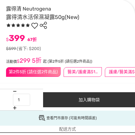
露得清 Neutrogena
露得清水活保濕凝露50g(New)
399
$
67折
$599
(省下: $200)
299
5折
$
起
(第2件5折 (請任選2件商品))
活動價
第2件5折 (請任選2件商品)
醫美/護膚滿$1200送$200
護
加入購物袋
查看門市庫存 (可能有時間誤差)
配送方式