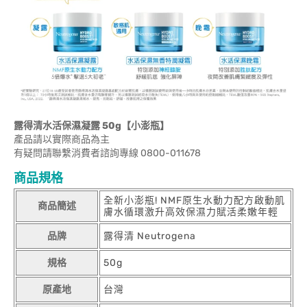
露得清水活保濕凝露 50g【小澎瓶】
產品請以實際商品為主
有疑問請聯繫消費者諮詢專線 0800-011678
商品規格
全新小澎瓶! NMF原生水動力配方啟動肌
商品簡述
膚水循環激升高效保濕力賦活柔嫩年輕
品牌
露得清 Neutrogena
規格
50g
原產地
台灣