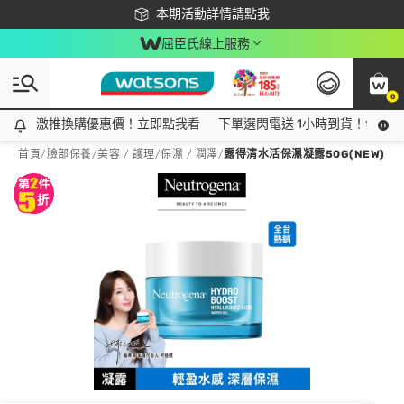
下載app最高回饋$350
本期活動詳情請點我
屈臣氏線上服務
0
激推換購優惠價！立即點我看
激推換購優惠價！立即點我看
下單選閃電送 1小時到貨！領神券
首頁
/
臉部保養
/
美容 / 護理
/
保濕 / 潤澤
/
露得清水活保濕凝露50G(NEW)