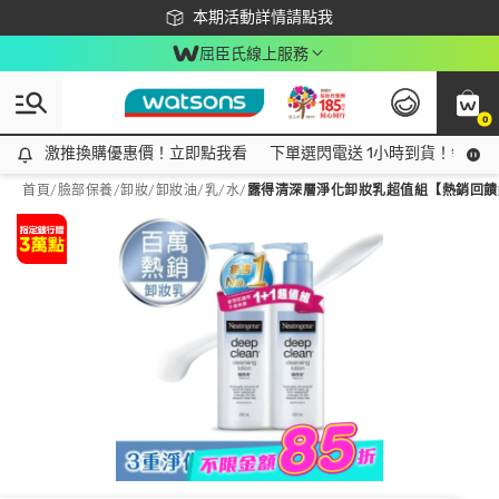
下載app最高回饋$350
本期活動詳情請點我
屈臣氏線上服務
0
激推換購優惠價！立即點我看
激推換購優惠價！立即點我看
下單選閃電送 1小時到貨！領神券
首頁
/
臉部保養
/
卸妝
/
卸妝油/乳/水
/
露得清深層淨化卸妝乳超值組【熱銷回饋