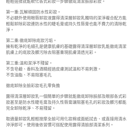
輕輕搓揉就能軟化各式彩妝一步驟徹底清潔臉部彩妝。
第一重:瓦解頑固防水性彩妝。
不必額外使用眼唇卸妝液露得清深層卸妝乳獨特的潔淨複合配方能
輕鬆卸除彩妝連防水性的睫毛膏或持久性唇膏也能不費力的清除乾
淨。
第二重:徹底卸除底妝污垢。
擁有乾淨的毛細孔是健康肌膚的基礎露得清深層卸妝乳能徹底清潔
肌膚上的底妝及髒污除去阻塞重現肌膚清透光彩。
第三重:溫和潔淨不殘留。
不含皂鹼、香料及酒精經過皮膚測試溫和不易刺激。
不含油脂、不易阻塞毛孔
徹底卸除全臉彩妝毛孔零負擔
露得清深層卸妝乳一個簡單的步驟就能徹底卸除臉部及眼部各式彩
妝甚至是防水性睫毛膏及持久性唇膏讓阻塞毛孔的彩妝及髒污都能
完全卸除乾淨、不易殘留。
取適量卸妝乳輕輕按摩全臉可用化妝棉或面紙拭去、或直接用清水
沖淨即可。使用後依習慣可搭配使用露得清臉部清潔系列。