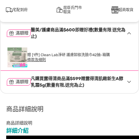
屈臣氏門市
宅配到府
超商取貨
取貨
醫美/護膚商品滿$600即贈好禮(數量有限 送完為
滿額贈
止)
贈 [1件] Clean Lab淨研 護膚卸妝洗臉巾42抽-箱購
條款及細則
凡購買露得清商品滿$599贈露得清肌緻新生A醇
滿額贈
乳霜5g(數量有限,送完為止)
商品詳細說明
商品詳細說明
詳細介紹