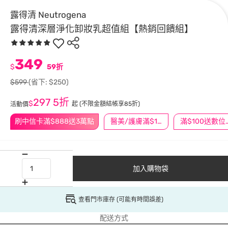
露得清 Neutrogena
露得清深層淨化卸妝乳超值組【熱銷回饋組】
349
$
59折
$599
(省下: $250)
297
5折
$
起
(不限金額結帳享85折)
活動價
刷中信卡滿$888送3萬點
醫美/護膚滿$1200送$200
滿$100
加入購物袋
查看門市庫存 (可能有時間誤差)
配送方式