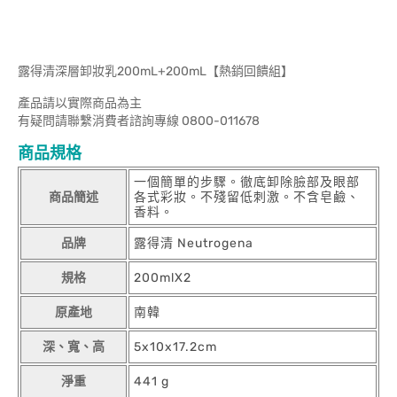
露得清深層卸妝乳200mL+200mL【熱銷回饋組】
產品請以實際商品為主
有疑問請聯繫消費者諮詢專線 0800-011678
商品規格
一個簡單的步驟。徹底卸除臉部及眼部
商品簡述
各式彩妝。不殘留低刺激。不含皂鹼、
香料。
品牌
露得清 Neutrogena
規格
200mlX2
原產地
南韓
深、寬、高
5x10x17.2cm
淨重
441 g