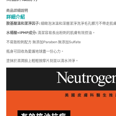
商品詳細說明
詳細介紹
胺基酸溫和潔淨因子:
細緻泡沫溫和深層潔淨洗淨毛孔髒污不帶走肌
水楊酸+IPMP成分:
清潔容易長出粉刺的肌膚有效控油。
不易致粉刺配方 無添加Paraben 無添加Sulfate
瓶身可回收為愛護地球盡一份心力。
塗抹於濕潤臉上輕輕按摩片刻並以清水沖淨。