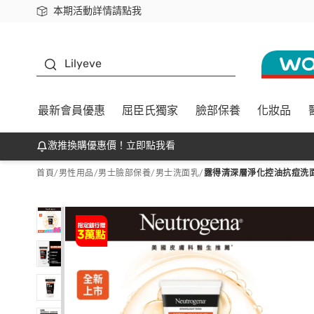
本期活動詳情請點我
下載app最高回饋$350
K beauty
Lilyeve
最新會員優惠
屈臣氏獨家
臉部保養
化妝品
激推換購優惠價！立即點我看
首頁
/
男性用品
/
男士臉部保養
/
男士洗面乳
/
露得清深層淨化控油抗痘洗面