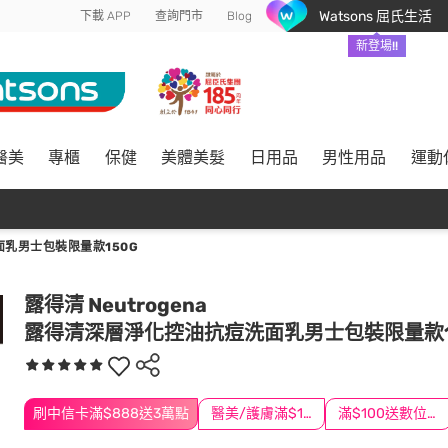
Watsons 屈氏生活
下載 APP
查詢門市
Blog
新登場!!
醫美
專櫃
保健
美體美髮
日用品
男性用品
運動
乳男士包裝限量款150G
露得清 Neutrogena
露得清深層淨化控油抗痘洗面乳男士包裝限量款1
刷中信卡滿$888送3萬點
醫美/護膚滿$1200送$200
滿$100送數位印花