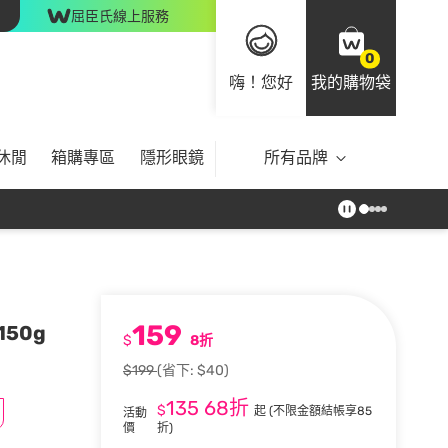
屈臣氏線上服務
0
嗨！您好
我的購物袋
休閒
箱購專區
隱形眼鏡
所有品牌
159
50g
$
8折
$199
(省下: $40)
135
68折
$
起
(不限金額結帳享85
活動
價
折)