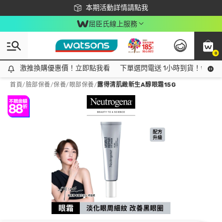
下載app最高回饋$350
本期活動詳情請點我
屈臣氏線上服務
0
激推換購優惠價！立即點我看
激推換購優惠價！立即點我看
下單選閃電送 1小時到貨！領神券
首頁
/
臉部保養
/
保養
/
眼部保養
/
露得清肌緻新生A醇眼霜15G