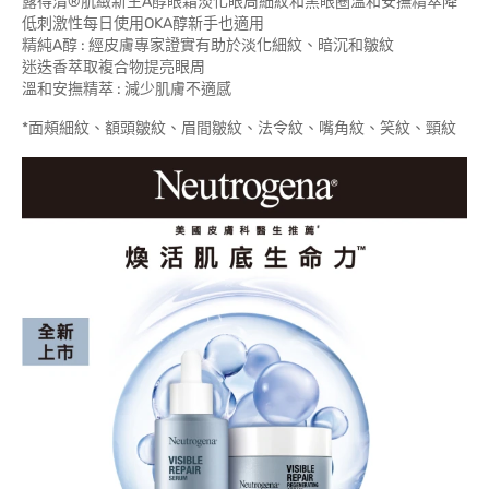
露得清®肌緻新生A醇眼霜淡化眼周細紋和黑眼圈溫和安撫精萃降
低刺激性每日使用OKA醇新手也適用
精純A醇 : 經皮膚專家證實有助於淡化細紋、暗沉和皺紋
迷迭香萃取複合物提亮眼周
溫和安撫精萃 : 減少肌膚不適感
*面頰細紋、額頭皺紋、眉間皺紋、法令紋、嘴角紋、笑紋、頸紋