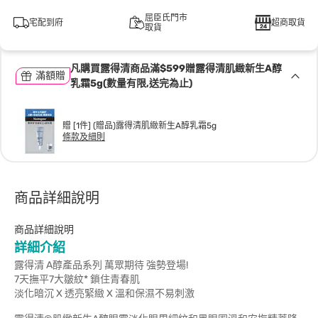
屈臣氏門市
宅配到府
超商取貨
取貨
凡購買露得清商品滿$599贈露得清肌緻新生A醇
滿額贈
乳霜5g(數量有限,送完為止)
贈 [1件] (贈品)露得清肌緻新生A醇乳霜5g
條款及細則
商品詳細說明
商品詳細說明
詳細介紹
露得清 A醇產品系列 萬眾期待 強勢登場!
7天撫平7大皺紋* 鎖住青春肌
淡化暗沉 X 透亮緊緻 X 溫和保濕不易刺激