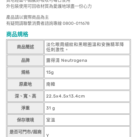
質地輕盈不黏膩好吸收可每日使用
外包裝使用可回收材質為愛護地球盡一份心力
產品請以實際商品為主
有疑問請聯繫消費者諮詢專線 0800-011678
商品規格
淡化眼周細紋和黑眼圈溫和安撫精萃降
商品簡述
低刺激性。
品牌
露得清 Neutrogena
規格
15g
原產地
南韓
深、寬、高
22.5x4.5x13.4cm
淨重
31 g
保存環境
室溫
是否可門市/超商
Y