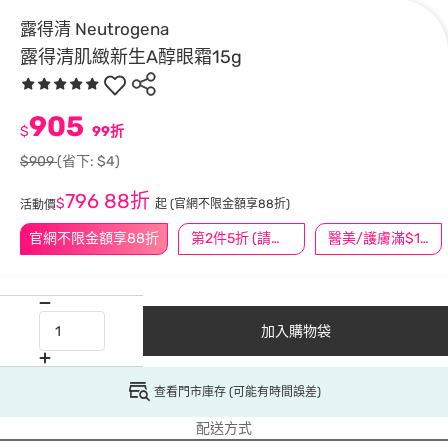
露得清 Neutrogena
露得清肌緻新生A醇眼霜15g
905
$
99折
$909
(省下: $4)
796
88折
$
起
(官網不限金額享88折)
活動價
官網不限金額享88折
第2件5折 (請任選2件商品)
醫美/護膚滿$1200送$200
加入購物袋
查看門市庫存 (可能有時間誤差)
配送方式