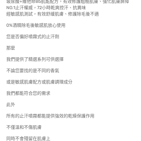
玻尿酸+維他命B5肌能配方，有效修護粗糙肌膚、強化肌膚屏障
NO.1止汗權威，72小時乾爽控汗、抗異味
經敏感肌測試，有效舒緩肌膚、修護除毛後不適
0%酒精除毛後敏感肌放心使用
您是否偏好噴霧式的止汗劑
那麼
我們提供了精選系列可供選擇
不論您要找的是不同的香氣
或是敏感肌膚配方或肌膚調理成分
我們都能符合您的需求
此外
所有的止汗噴霧都能提供強效的乾燥保護作用
不僅溫和不傷肌膚
同時不會殘留在肌膚上