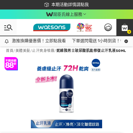
下載app最高回饋$350
本期活動詳情請點我
屈臣氏線上服務
0
激推換購優惠價！立即點我看
激推換購優惠價！立即點我看
下單選閃電送 1小時到貨！領神券
首頁
/
美體美髮
/
止汗爽身噴霧
/
妮維雅男士玻尿酸肌能修復止汗乳液50ML