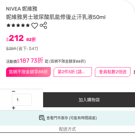
NIVEA 妮維雅
妮維雅男士玻尿酸肌能修復止汗乳液50ml
212
$
82折
$259
(省下: $47)
187
73折
$
起
(官網不限金額享88折)
活動價
官網不限金額享88折
第2件5折 (請任選2件商品)
會員點數2倍送
加入購物袋
查看門市庫存 (可能有時間誤差)
配送方式