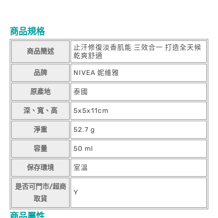
商品規格
止汗修復淡香肌能 三效合一 打造全天候
商品簡述
乾爽舒適
品牌
NIVEA 妮維雅
原產地
泰國
深、寬、高
5x5x11cm
淨重
52.7 g
容量
50 ml
保存環境
室溫
是否可門市/超商
Y
取貨
商品屬性